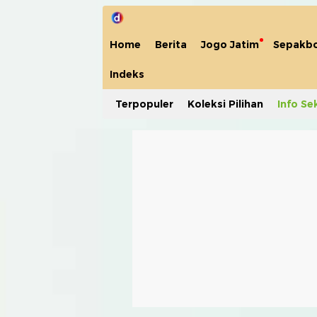
Home
Berita
Jogo Jatim
Sepakbo
Indeks
Terpopuler
Koleksi Pilihan
Info Se