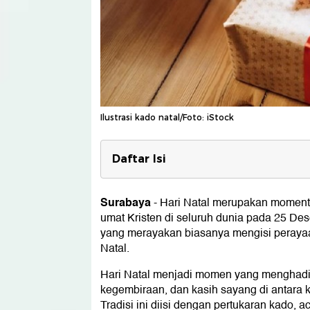
Ilustrasi kado natal/Foto: iStock
Daftar Isi
Ide Kado Natal:
1. Cokelat Premium
Surabaya
-
Hari Natal merupakan moment
2. Bingkai Foto
umat Kristen di seluruh dunia pada 25 De
3. Set Peralatan Masak atau Alat Dapu
yang merayakan biasanya mengisi peraya
4. Aksesori Teknologi
Natal.
5. Pakaian
6. Novel Klasik
Hari Natal menjadi momen yang menghad
7. Voucher Liburan
kegembiraan, dan kasih sayang di antara k
8. Alat Kesenian atau Kerajinan
Tradisi ini diisi dengan pertukaran kado,
9. Peralatan Yoga