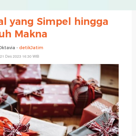
al yang Simpel hingga
uh Makna
Oktavia -
detikJatim
 21 Des 2023 16:30 WIB