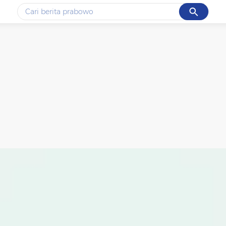
Cancel
Yang sedang ramai dicari
#1
data live draw sgp
#2
piala presiden 2026
#3
prabowo
#4
iran
#5
gempa hari ini
Promoted
Terakhir yang dicari
Loading...