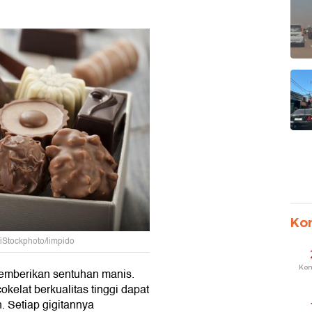
Ko
/iStockphoto/limpido
Ko
memberikan sentuhan manis.
okelat berkualitas tinggi dapat
. Setiap gigitannya