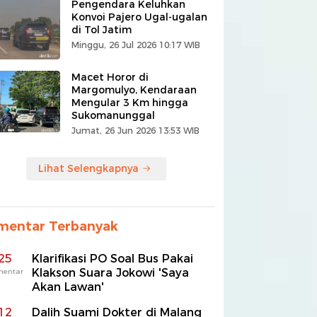
Pengendara Keluhkan
Konvoi Pajero Ugal-ugalan
di Tol Jatim
Minggu, 26 Jul 2026 10:17 WIB
Macet Horor di
Margomulyo, Kendaraan
Mengular 3 Km hingga
Sukomanunggal
Jumat, 26 Jun 2026 13:53 WIB
Lihat Selengkapnya
mentar Terbanyak
25
Klarifikasi PO Soal Bus Pakai
Klakson Suara Jokowi 'Saya
mentar
Akan Lawan'
12
Dalih Suami Dokter di Malang