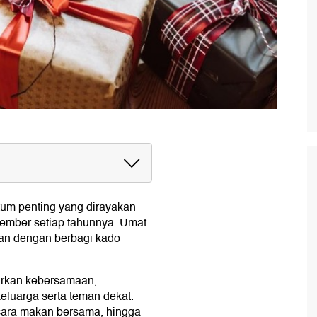
um penting yang dirayakan
sember setiap tahunnya. Umat
r
an dengan berbagi kado
irkan kebersamaan,
eluarga serta teman dekat.
 acara makan bersama, hingga