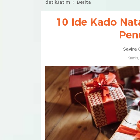
detikJatim
Berita
10 Ide Kado Nat
Pen
Savira 
Kamis,