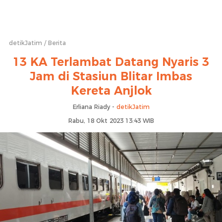
detikJatim
Berita
13 KA Terlambat Datang Nyaris 3
Jam di Stasiun Blitar Imbas
Kereta Anjlok
Erliana Riady -
detikJatim
Rabu, 18 Okt 2023 13:43 WIB