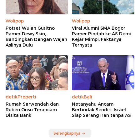
Wolipop
Wolipop
Potret Wulan Guritno
Viral Alumni SMA Bogor
Pamer Dewy Skin,
Pamer Pindah ke AS Demi
Bandingkan Dengan Wajah
Kejar Mimpi, Faktanya
Aslinya Dulu
Ternyata
detikProperti
detikBali
Rumah Sarwendah dan
Netanyahu Ancam
Ruben Onsu Terancam
Bertindak Sendiri, Israel
Disita Bank
Siap Serang Iran tanpa AS
Selengkapnya