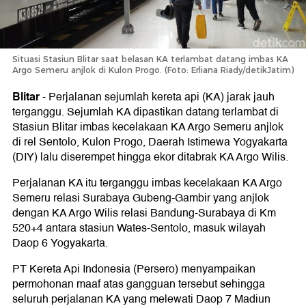
Situasi Stasiun Blitar saat belasan KA terlambat datang imbas KA
Argo Semeru anjlok di Kulon Progo. (Foto: Erliana Riady/detikJatim)
Blitar
-
Perjalanan sejumlah kereta api (KA) jarak jauh
terganggu. Sejumlah KA dipastikan datang terlambat di
Stasiun Blitar imbas kecelakaan KA Argo Semeru anjlok
di rel Sentolo, Kulon Progo, Daerah Istimewa Yogyakarta
(DIY) lalu diserempet hingga ekor ditabrak KA Argo Wilis.
Perjalanan KA itu terganggu imbas kecelakaan KA Argo
Semeru relasi Surabaya Gubeng-Gambir yang anjlok
dengan KA Argo Wilis relasi Bandung-Surabaya di Km
520+4 antara stasiun Wates-Sentolo, masuk wilayah
Daop 6 Yogyakarta.
PT Kereta Api Indonesia (Persero) menyampaikan
permohonan maaf atas gangguan tersebut sehingga
seluruh perjalanan KA yang melewati Daop 7 Madiun