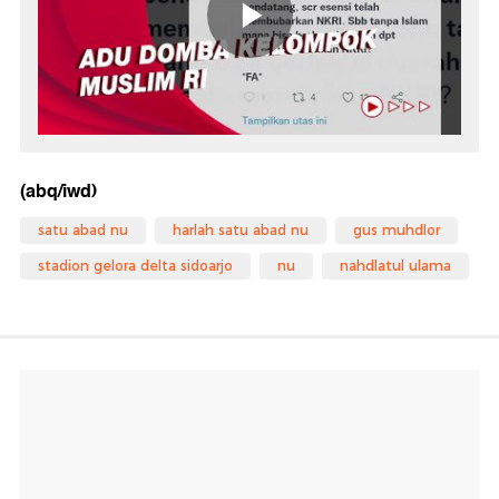
(abq/iwd)
satu abad nu
harlah satu abad nu
gus muhdlor
stadion gelora delta sidoarjo
nu
nahdlatul ulama