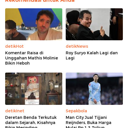
detikHot
detikNews
Komentar Raisa di
Roy Suryo Kalah Lagi dan
Unggahan Mathis Molinie
Lagi
Bikin Heboh
detikInet
Sepakbola
Deretan Benda Terkutuk
Man City Jual Tijjani
dalam Sejarah, Kisahnya
Reijnders, Buka Harga
Bikin Merinding
Mulai Rp 1,3 Triliun