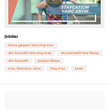
(hil/dte)
ketua ganjarist hina ning imaz
eko kuntadhi hina ning imaz
eko kuntadhi hina lirboyo
eko kuntadhi
ponpes lirboyo
imaz fatimatuz zahra
ning imaz
kediri