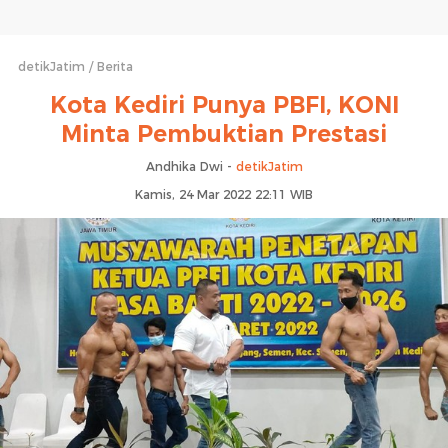
detikJatim
Berita
Kota Kediri Punya PBFI, KONI
Minta Pembuktian Prestasi
Andhika Dwi -
detikJatim
Kamis, 24 Mar 2022 22:11 WIB