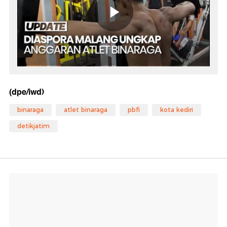
(dpe/iwd)
binaraga
atlet binaraga
pbfi
kota kediri
detikjatim