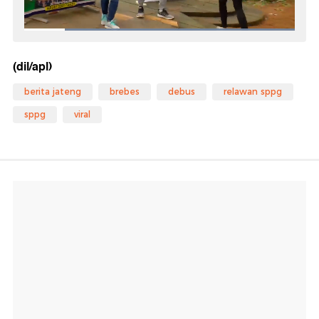
(dil/apl)
berita jateng
brebes
debus
relawan sppg
sppg
viral