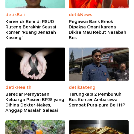
detikBali
detikNews
Karier dr Beni di RSUD
Pegawai Bank Emok
Ruteng Berakhir Seusai
Dipaksa Onani karena
Komen 'Ruang Jenazah
Dikira Mau Rebut Nasabah
Kosong'
Bos
detikHealth
detikJateng
Beredar Pernyataan
Terungkap! 2 Pembunuh
Keluarga Pasien BPJS yang
Bos Konter Ambarawa
Dihina Dokter-Nakes,
Sempat Pura-pura Beli HP
Anggap Masalah Selesai