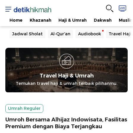
Home
Khazanah
Haji & Umrah
Dakwah
Musli
Jadwal Sholat
Al-Qur'an
Audiobook
Travel Haj
Travel Haji & Umrah
Temukan travel haji & umrah terbaik pilihanmu.
Umrah Reguler
Umroh Bersama Alhijaz Indowisata, Fasilitas
Premium dengan Biaya Terjangkau