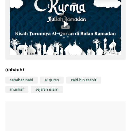
(rah/rah)
sahabat nabi
al quran
zaid bin tsabit
mushaf
sejarah islam