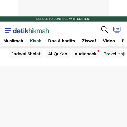
SCROLL TO CONTINUE WITH CONTENT
Muslimah
Kisah
Doa & hadits
Ziswaf
Video
Fo
Jadwal Sholat
Al-Qur'an
Audiobook
Travel Haj