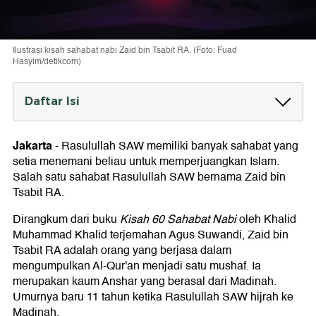
Ilustrasi kisah sahabat nabi Zaid bin Tsabit RA. (Foto: Fuad
Hasyim/detikcom)
Daftar Isi
Kisah Zaid bin Tsabit RA Mengumpulkan Al-
Qur'an
Jakarta
-
Rasulullah SAW memiliki banyak sahabat yang
setia menemani beliau untuk memperjuangkan Islam.
Sekilas tentang Zaid bin Tsabit RA
Salah satu sahabat Rasulullah SAW bernama Zaid bin
Tsabit RA.
Dirangkum dari buku
Kisah 60 Sahabat Nabi
oleh Khalid
Muhammad Khalid terjemahan Agus Suwandi, Zaid bin
Tsabit RA adalah orang yang berjasa dalam
mengumpulkan Al-Qur'an menjadi satu mushaf. Ia
merupakan kaum Anshar yang berasal dari Madinah.
Umurnya baru 11 tahun ketika Rasulullah SAW hijrah ke
Madinah.