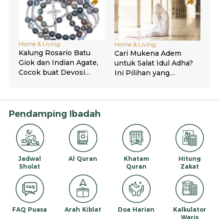
Pendamping Ibadah
Jadwal
Al Quran
Khatam
Hitung
Sholat
Quran
Zakat
FAQ Puasa
Arah Kiblat
Doa Harian
Kalkulator
Waris