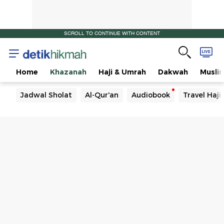
SCROLL TO CONTINUE WITH CONTENT
Home
Khazanah
Haji & Umrah
Dakwah
Musli
Jadwal Sholat
Al-Qur'an
Audiobook
Travel Haj