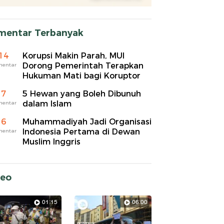
mentar Terbanyak
14
Korupsi Makin Parah, MUI
Dorong Pemerintah Terapkan
mentar
Hukuman Mati bagi Koruptor
7
5 Hewan yang Boleh Dibunuh
dalam Islam
mentar
6
Muhammadiyah Jadi Organisasi
Indonesia Pertama di Dewan
mentar
Muslim Inggris
deo
01:15
06:00