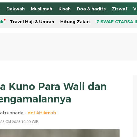
h
Dakwah
Muslimah
Kisah
Doa & hadits
Ziswaf
V
ok
Travel Haji & Umrah
Hitung Zakat
ZISWAF CTARSA.I
a Kuno Para Wali dan
engamalannya
Qatrunnada -
detikHikmah
 28 Okt 2023 10:00 WIB