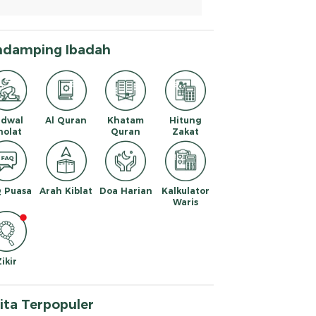
ndamping Ibadah
adwal
Al Quran
Khatam
Hitung
holat
Quran
Zakat
 Puasa
Arah Kiblat
Doa Harian
Kalkulator
Waris
Zikir
ita Terpopuler