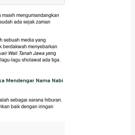
bo Ati
awa masih mengumandangkan
aton
t sudah ada sejak zaman
ur
ah sebuah media yang
tuk berdakwah menyebarkan
yair Wali Tanah Jawa y
ang
u lagu-lagu sholawat ada tiga.
ka Mendengar Nama Nabi
alah sebagai sarana hiburan.
yikan baik dengan iringan