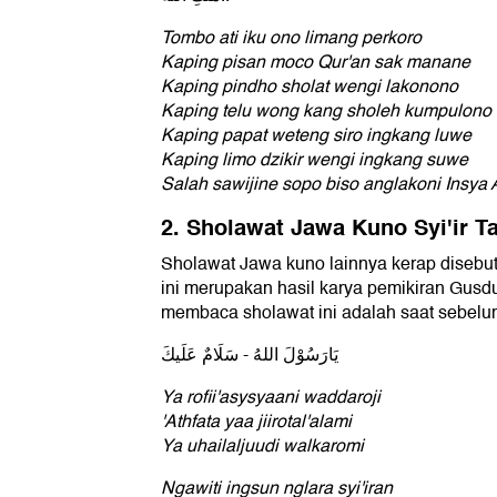
Tombo ati iku ono limang perkoro
Kaping pisan moco Qur'an sak manane
Kaping pindho sholat wengi lakonono
Kaping telu wong kang sholeh kumpulono
Kaping papat weteng siro ingkang luwe
Kaping limo dzikir wengi ingkang suwe
Salah sawijine sopo biso anglakoni Insya 
2. Sholawat Jawa Kuno Syi'ir 
Sholawat Jawa kuno lainnya kerap disebu
ini merupakan hasil karya pemikiran Gusdu
membaca sholawat ini adalah saat sebelum
يَارَسُوْلَ اللهُ - سَلَامٌ عَلَيكَ
Ya rofii'asysyaani waddaroji
'Athfata yaa jiirotal'alami
Ya uhailaljuudi walkaromi
Ngawiti ingsun nglara syi'iran