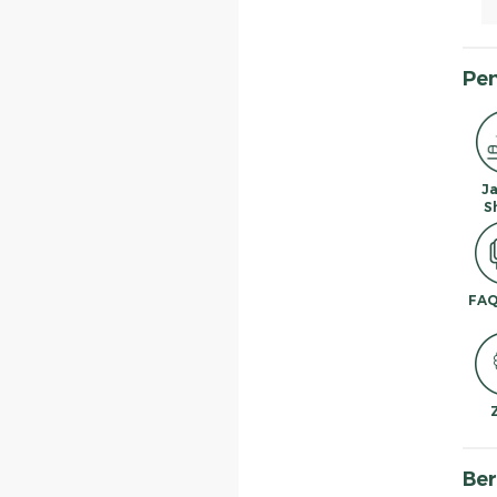
Pe
J
S
FAQ
Ber