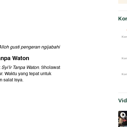
Ko
Ko
Alloh gusti pengeran ngijabahi
Tanpa Waton
Ko
t
Syi'ir Tanpa Waton
. Sholawat
r. Waktu yang tepat untuk
Ko
 salat Isya.
Vi