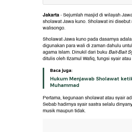
Lirik Sholawat Jawa Kuno
1. Sholawat Jawa Kuno Puji-pujian Tom
Jakarta
-
Sejumlah masjid di wilayah J
2. Sholawat Jawa Kuno Syi'ir Tanpa W
sholawat Jawa kuno. Sholawat ini disebu
3. Sholawat Jawa Kuno Pitakonan Kub
walisongo.
Sholawat Jawa kuno pada dasarnya adal
digunakan para wali di zaman dahulu un
agama Islam. Dinukil dari buku
Bait-Bait S
ditulis oleh Ilzamul Wafiq, fungsi syair ata
Baca juga:
Hukum Menjawab Sholawat keti
Muhammad
Pertama, kegunaan sholawat atau syair ad
Sebab hadirnya syair sastra selalu dinyan
musik maupun tidak.