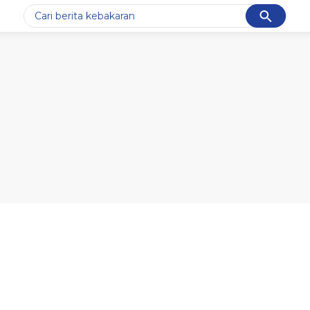
Cancel
Yang sedang ramai dicari
#1
data live draw sgp
#2
k-talk
#3
kebakaran
#4
prabowo
#5
gempa hari ini
Promoted
Terakhir yang dicari
Loading...