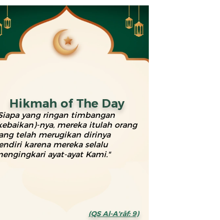
Hikmah of The Day
Siapa yang ringan timbangan
kebaikan)-nya, mereka itulah orang
ang telah merugikan dirinya
endiri karena mereka selalu
engingkari ayat-ayat Kami."
(QS Al-A'rāf: 9)