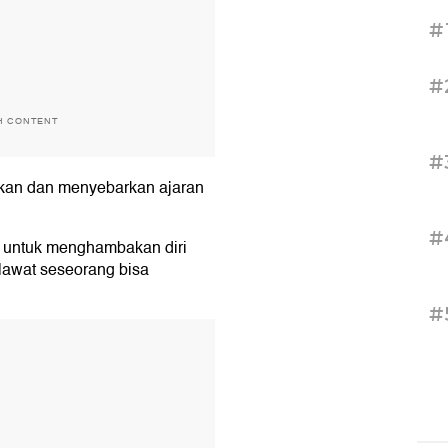
#
#
H CONTENT
#
ikan dan menyebarkan ajaran
#
a untuk menghambakan diri
lawat seseorang bisa
#
T