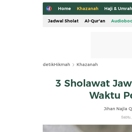
Home
Khazanah
Haji & Umra
Jadwal Sholat
Al-Qur'an
Audiobo
detikHikmah
Khazanah
3 Sholawat Jaw
Waktu P
Jihan Najla 
Sabtu,