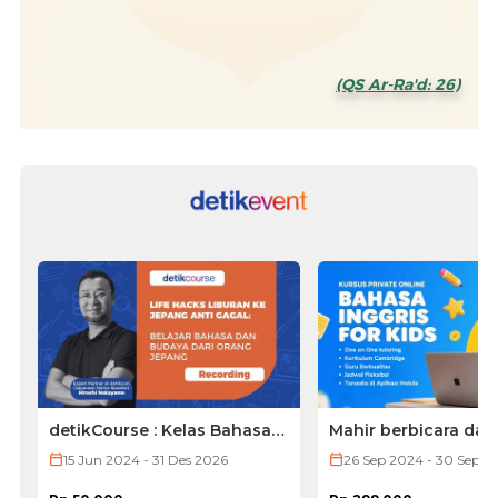
(QS Ar-Ra'd: 26)
detikCourse : Kelas Bahasa
Mahir berbicara dal
Jepang (VOD ONLY)
Bahasa Inggris den
15 Jun 2024 - 31 Des 2026
26 Sep 2024 - 30 Sep 2
aksen native by Nat