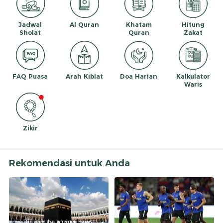
Jadwal
Al Quran
Khatam
Hitung
Sholat
Quran
Zakat
FAQ Puasa
Arah Kiblat
Doa Harian
Kalkulator
Waris
Zikir
Rekomendasi untuk Anda