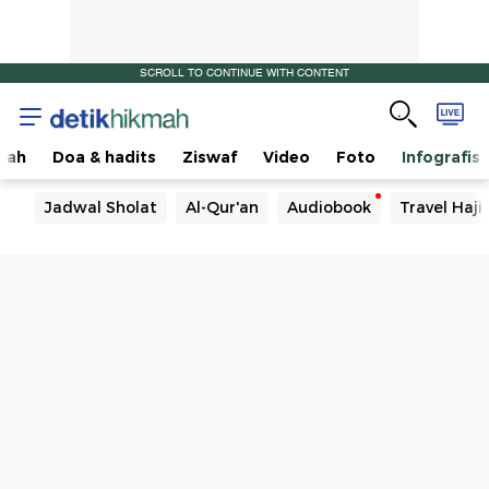
SCROLL TO CONTINUE WITH CONTENT
sah
Doa & hadits
Ziswaf
Video
Foto
Infografis
Jadwal Sholat
Al-Qur'an
Audiobook
Travel Haj