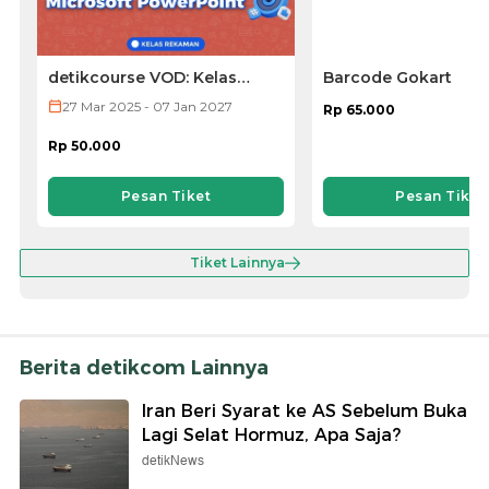
detikcourse VOD: Kelas
Barcode Gokart
Microsoft PowerPoint
27 Mar 2025 - 07 Jan 2027
Rp 65.000
Rp 50.000
Pesan Tiket
Pesan Tiket
Tiket Lainnya
Berita detikcom Lainnya
Iran Beri Syarat ke AS Sebelum Buka
Lagi Selat Hormuz, Apa Saja?
detikNews