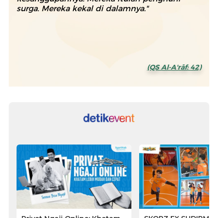
surga. Mereka kekal di dalamnya."
(QS Al-A'rāf: 42)