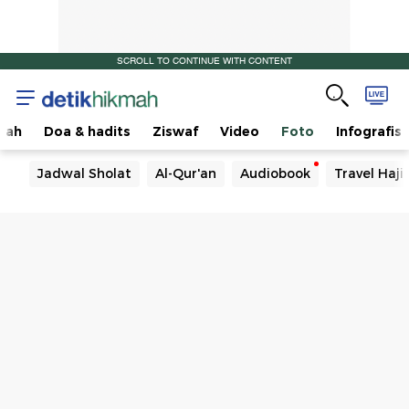
SCROLL TO CONTINUE WITH CONTENT
sah
Doa & hadits
Ziswaf
Video
Foto
Infografis
Jadwal Sholat
Al-Qur'an
Audiobook
Travel Haj