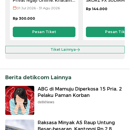
Privat Ngaji Online: Khatam
SKORZ FX SUDIRMA
Lebih Mudah dan Cepat
01 Jul 2026 - 31 Agu 2026
Rp 144.000
Rp 300.000
Pesan Tiket
Pesan Tiket
Tiket Lainnya
Berita detikcom Lainnya
ABG di Mamuju Diperkosa 15 Pria, 2
Pelaku Paman Korban
detikNews
Raksasa Minyak AS Raup Untung
Besar-besaran, Kantongi Rp 2,8