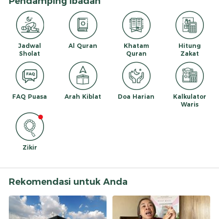
Pendamping Ibadah
Jadwal
Al Quran
Khatam
Hitung
Sholat
Quran
Zakat
FAQ Puasa
Arah Kiblat
Doa Harian
Kalkulator
Waris
Zikir
Rekomendasi untuk Anda