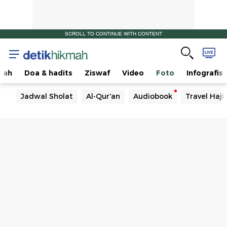
SCROLL TO CONTINUE WITH CONTENT
sah
Doa & hadits
Ziswaf
Video
Foto
Infografis
Jadwal Sholat
Al-Qur'an
Audiobook
Travel Haj