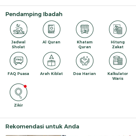
Pendamping Ibadah
Jadwal
Al Quran
Khatam
Hitung
Sholat
Quran
Zakat
FAQ Puasa
Arah Kiblat
Doa Harian
Kalkulator
Waris
Zikir
Rekomendasi untuk Anda