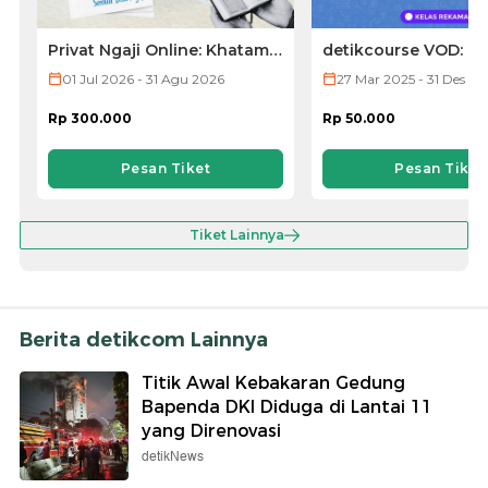
Privat Ngaji Online: Khatam
detikcourse VOD: Ke
Lebih Mudah dan Cepat
Microsoft Word
01 Jul 2026 - 31 Agu 2026
27 Mar 2025 - 31 Des 20
Rp 300.000
Rp 50.000
Pesan Tiket
Pesan Tiket
Tiket Lainnya
Berita detikcom Lainnya
Titik Awal Kebakaran Gedung
Bapenda DKI Diduga di Lantai 11
yang Direnovasi
detikNews