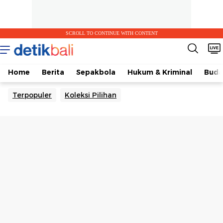
SCROLL TO CONTINUE WITH CONTENT
Home
Berita
Sepakbola
Hukum & Kriminal
Buda
Terpopuler
Koleksi Pilihan