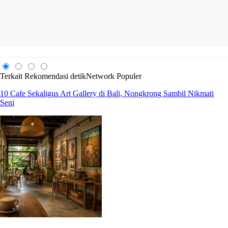
Terkait
Rekomendasi
detikNetwork
Populer
10 Cafe Sekaligus Art Gallery di Bali, Nongkrong Sambil Nikmati
Seni