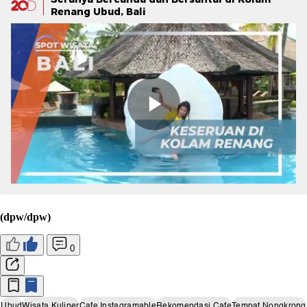
Renang Ubud, Bali
(dpw/dpw)
0
Ubud
Wisata Kuliner
Cafe Instagramable
Rekomendasi Cafe
Tempat Nongkrong