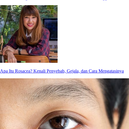
Apa Itu Rosacea? Kenali Penyebab, Gejala, dan Cara Mengatasinya