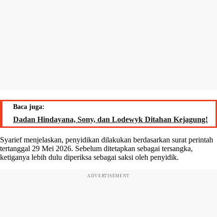
Baca juga:
Dadan Hindayana, Sony, dan Lodewyk Ditahan Kejagung!
Syarief menjelaskan, penyidikan dilakukan berdasarkan surat perintah
tertanggal 29 Mei 2026. Sebelum ditetapkan sebagai tersangka,
ketiganya lebih dulu diperiksa sebagai saksi oleh penyidik.
ADVERTISEMENT