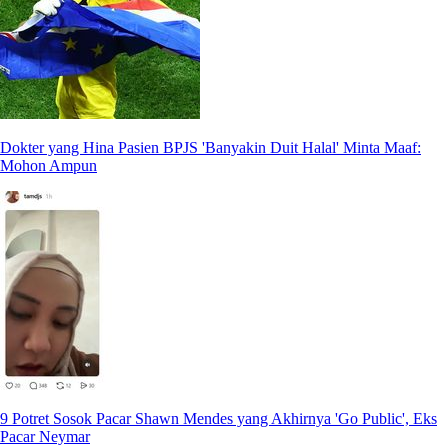
Dokter yang Hina Pasien BPJS 'Banyakin Duit Halal' Minta Maaf:
Mohon Ampun
9 Potret Sosok Pacar Shawn Mendes yang Akhirnya 'Go Public', Eks
Pacar Neymar