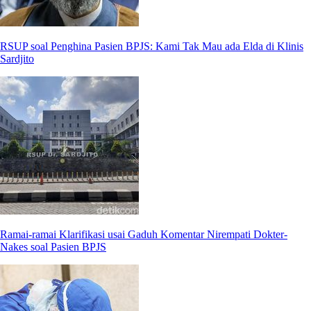
RSUP soal Penghina Pasien BPJS: Kami Tak Mau ada Elda di Klinis
Sardjito
Ramai-ramai Klarifikasi usai Gaduh Komentar Nirempati Dokter-
Nakes soal Pasien BPJS