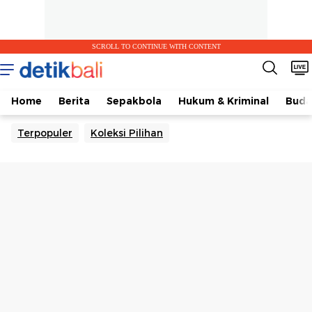
SCROLL TO CONTINUE WITH CONTENT
Home
Berita
Sepakbola
Hukum & Kriminal
Buda
Terpopuler
Koleksi Pilihan