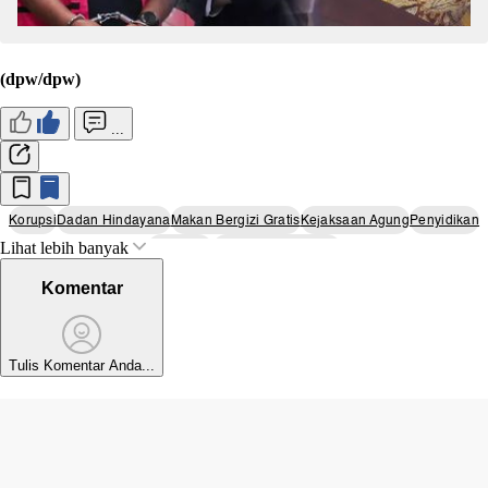
(dpw/dpw)
...
Korupsi
Dadan Hindayana
Makan Bergizi Gratis
Kejaksaan Agung
Penyidikan
Lihat lebih banyak
Tersangka
Badan Gizi Nasional
Komentar
Tulis Komentar Anda...