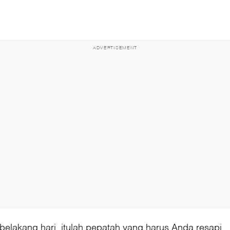
ADVERTISEMENT
belakang hari, itulah pepatah yang harus Anda resapi.