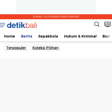
SCROLL TO CONTINUE WITH CONTENT
Home
Berita
Sepakbola
Hukum & Kriminal
Buda
Terpopuler
Koleksi Pilihan