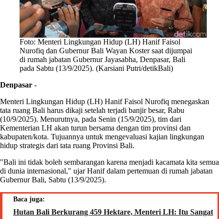
Foto: Menteri Lingkungan Hidup (LH) Hanif Faisol
Nurofiq dan Gubernur Bali Wayan Koster saat dijumpai
di rumah jabatan Gubernur Jayasabha, Denpasar, Bali
pada Sabtu (13/9/2025). (Karsiani Putri/detikBali)
Denpasar
-
Menteri Lingkungan Hidup (LH) Hanif Faisol Nurofiq menegaskan
tata ruang Bali harus dikaji setelah terjadi banjir besar, Rabu
(10/9/2025). Menurutnya, pada Senin (15/9/2025), tim dari
Kementerian LH akan turun bersama dengan tim provinsi dan
kabupaten/kota. Tujuannya untuk mengevaluasi kajian lingkungan
hidup strategis dari tata ruang Provinsi Bali.
"Bali ini tidak boleh sembarangan karena menjadi kacamata kita semua
di dunia internasional," ujar Hanif dalam pertemuan di rumah jabatan
Gubernur Bali, Sabtu (13/9/2025).
Baca juga:
Hutan Bali Berkurang 459 Hektare, Menteri LH: Itu Sangat