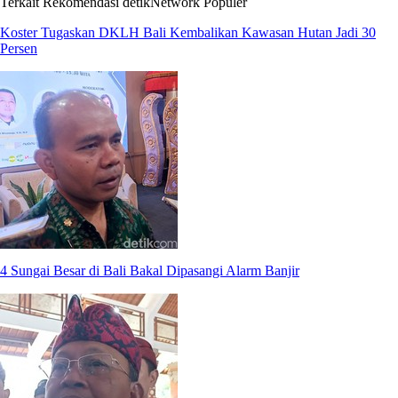
Terkait
Rekomendasi
detikNetwork
Populer
Koster Tugaskan DKLH Bali Kembalikan Kawasan Hutan Jadi 30
Persen
4 Sungai Besar di Bali Bakal Dipasangi Alarm Banjir