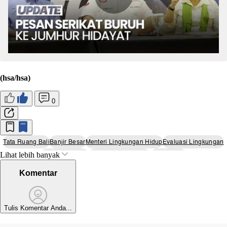
(hsa/hsa)
0
Tata Ruang Bali
Banjir Besar
Menteri Lingkungan Hidup
Evaluasi Lingkungan
Lihat lebih banyak
Gubernur Koster
Penggundulan Hutan
Resapan Air
Komentar
Tulis Komentar Anda...