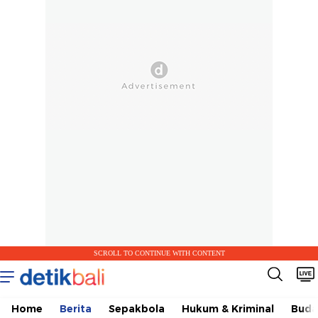
SCROLL TO CONTINUE WITH CONTENT
Home
Berita
Sepakbola
Hukum & Kriminal
Buda