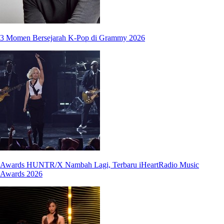
3 Momen Bersejarah K-Pop di Grammy 2026
Awards HUNTR/X Nambah Lagi, Terbaru iHeartRadio Music
Awards 2026