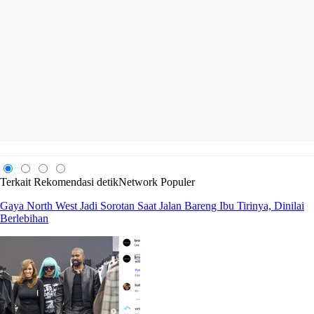
Terkait
Rekomendasi
detikNetwork
Populer
Gaya North West Jadi Sorotan Saat Jalan Bareng Ibu Tirinya, Dinilai
Berlebihan