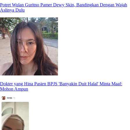
Potret Wulan Guritno Pamer Dewy Skin, Bandingkan Dengan Wajah
Aslinya Dulu
Dokter yang Hina Pasien BPJS 'Banyakin Duit Halal' Minta Maaf:
Mohon Ampun