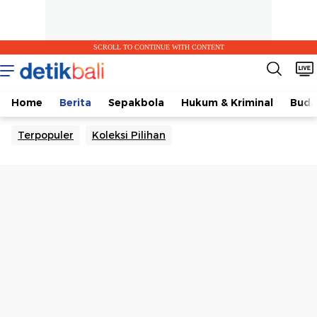
SCROLL TO CONTINUE WITH CONTENT
Home
Berita
Sepakbola
Hukum & Kriminal
Buda
Terpopuler
Koleksi Pilihan