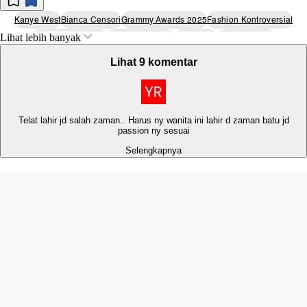
Kanye West
Bianca Censori
Grammy Awards 2025
Fashion Kontroversial
Lihat lebih banyak
Penampilan Publik
Gaun Transparan
Tren Mode
Berita Selebriti
Lihat 9 komentar
Telat lahir jd salah zaman.. Harus ny wanita ini lahir d zaman batu jd
passion ny sesuai
Selengkapnya