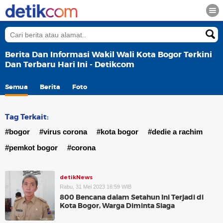
Berita Dan Informasi Wakil Wali Kota Bogor Terkini
Dan Terbaru Hari Ini - Detikcom
Semua
Berita
Foto
Tag Terkait:
#bogor
#virus corona
#kota bogor
#dedie a rachim
#pemkot bogor
#corona
detikNews
Rabu, 31 Mei 2023 16:59 WIB
800 Bencana dalam Setahun Ini Terjadi di
Kota Bogor, Warga Diminta Siaga