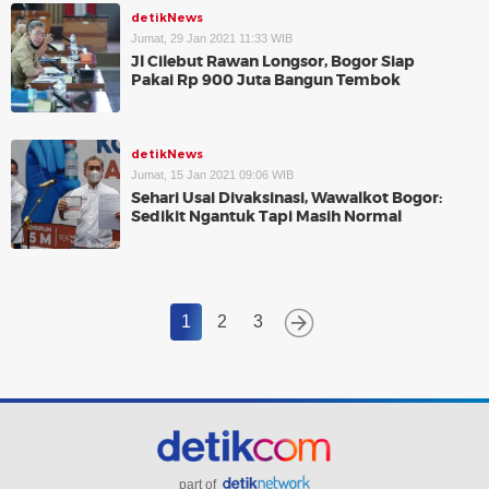
detikNews
Jumat, 29 Jan 2021 11:33 WIB
Jl Cilebut Rawan Longsor, Bogor Siap
Pakai Rp 900 Juta Bangun Tembok
detikNews
Jumat, 15 Jan 2021 09:06 WIB
Sehari Usai Divaksinasi, Wawalkot Bogor:
Sedikit Ngantuk Tapi Masih Normal
1
2
3
part of