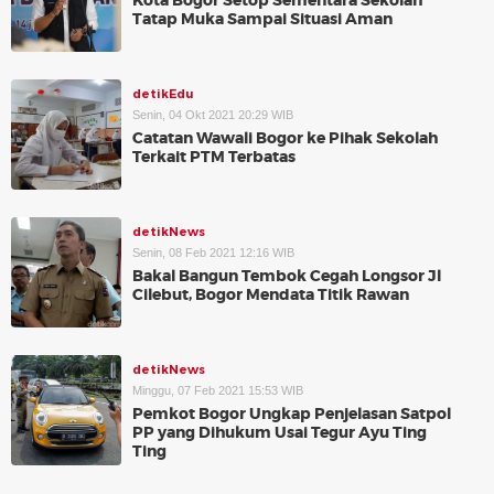
Kota Bogor Setop Sementara Sekolah
Tatap Muka Sampai Situasi Aman
detikEdu
Senin, 04 Okt 2021 20:29 WIB
Catatan Wawali Bogor ke Pihak Sekolah
Terkait PTM Terbatas
detikNews
Senin, 08 Feb 2021 12:16 WIB
Bakal Bangun Tembok Cegah Longsor Jl
Cilebut, Bogor Mendata Titik Rawan
detikNews
Minggu, 07 Feb 2021 15:53 WIB
Pemkot Bogor Ungkap Penjelasan Satpol
PP yang Dihukum Usai Tegur Ayu Ting
Ting