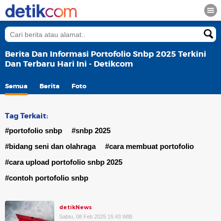
Berita Dan Informasi Portofolio Snbp 2025 Terkini
Dan Terbaru Hari Ini - Detikcom
Semua
Berita
Foto
Tag Terkait:
#portofolio snbp
#snbp 2025
#bidang seni dan olahraga
#cara membuat portofolio
#cara upload portofolio snbp 2025
#contoh portofolio snbp
detikNews
Sabtu, 08 Feb 2025 15:43 WIB