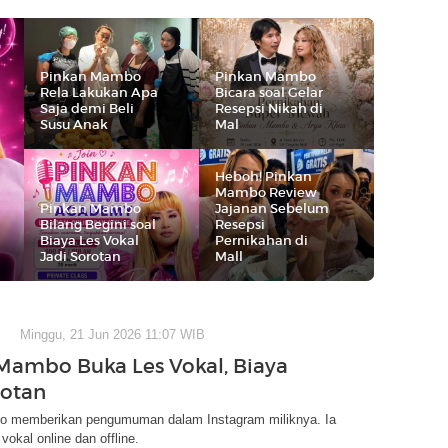
Pinkan Mambo
Pinkan Mambo
Rela Lakukan Apa
Bicara soal Gelar
Saja demi Beli
Resepsi Nikah di
Susu Anak
Mal
Heboh! Pinkan
Mambo Review
Pinkan Mambo
Jajanan Sebelum
Bilang Begini soal
Resepsi
Biaya Les Vokal
Pernikahan di
Jadi Sorotan
Mall
Minggu, 21 Jun 2026 11:07 WIB
Mambo Buka Les Vokal, Biaya
rotan
 memberikan pengumuman dalam Instagram miliknya. Ia
okal online dan offline.