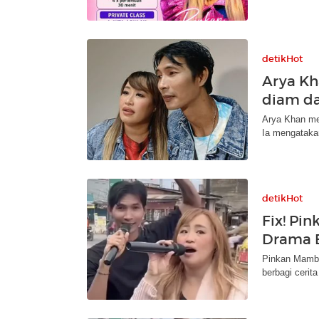
detikHot
Arya Kh
diam d
Arya Khan me
Ia mengatakan
detikHot
Fix! Pi
Drama 
Pinkan Mambo
berbagi cerit