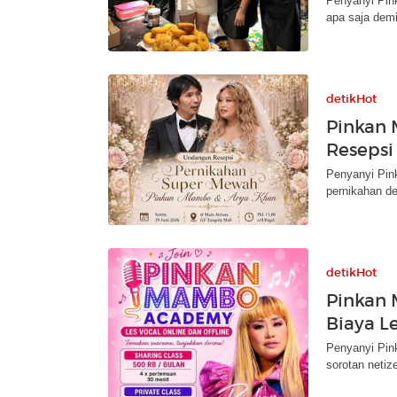
Penyanyi Pin
apa saja dem
detikHot
Pinkan 
Resepsi
Penyanyi Pin
pernikahan d
detikHot
Pinkan 
Biaya L
Penyanyi Pin
sorotan netiz