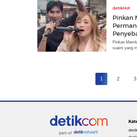
detikHot
Pinkan
Permane
Penyeb
Pinkan Mambo 
suami yang m
1
2
3
Kat
deti
part of