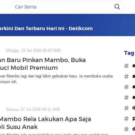
rkini Dan Terbaru Hari Ini - Detikcom
Minggu, 19 Jul 2026 06:03 WIB
Tag 
n Baru Pinkan Mambo, Buka
#a
uci Mobil Premium
#a
kan Mambo lagi dan lagi bikin gebrakan baru. Ia membuka usaha
emium nih.
#a
#a
#d
Selasa, 07 Jul 2026 08:11 WIB
#p
Mambo Rela Lakukan Apa Saja
li Susu Anak
#d