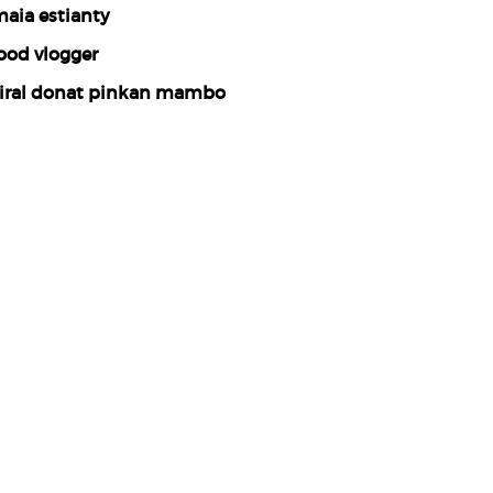
aia estianty
ood vlogger
iral donat pinkan mambo