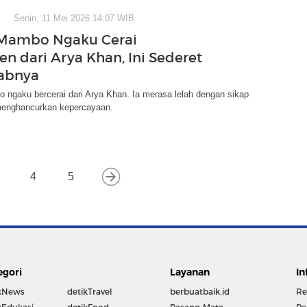
Senin, 11 Mei 2026 14:07 WIB
 Mambo Ngaku Cerai
n dari Arya Khan, Ini Sederet
abnya
ngaku bercerai dari Arya Khan. Ia merasa lelah dengan sikap
enghancurkan kepercayaan.
4
5
egori
Layanan
In
kNews
detikTravel
berbuatbaik.id
Re