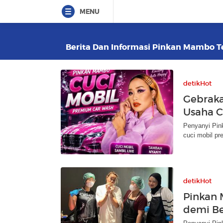
MENU
Berita Dan Informasi Pinkan Mambo Te
detikHot
Gebraka
Usaha C
Penyanyi Pin
cuci mobil pr
detikHot
Pinkan 
demi Be