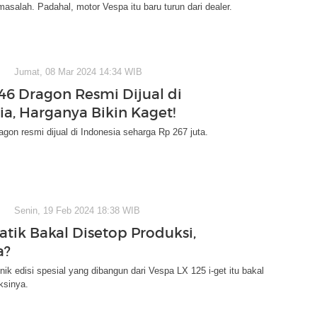
asalah. Padahal, motor Vespa itu baru turun dari dealer.
Jumat, 08 Mar 2024 14:34 WIB
46 Dragon Resmi Dijual di
ia, Harganya Bikin Kaget!
gon resmi dijual di Indonesia seharga Rp 267 juta.
Senin, 19 Feb 2024 18:38 WIB
atik Bakal Disetop Produksi,
a?
onik edisi spesial yang dibangun dari Vespa LX 125 i-get itu bakal
ksinya.