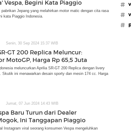
' Vespa, Begini Kata Piaggio
#v
 pabrikan Jepang yang melahirkan motor matic dengan cita rasa
#v
ni kata Piaggio Indonesia.
#p
Senin, 30 Sep 2024 15:37 WIB
 SR-GT 200 Replica Meluncur:
or MotoGP, Harga Rp 65,5 Juta
donesia meluncurkan Aprilia SR-GT 200 Replica dengan livery
 Skutik ini menawarkan desain sporty dan mesin 174 cc. Harga
Jumat, 07 Jun 2024 14:43 WIB
espa Baru Turun dari Dealer
ogok, Ini Tanggapan Piaggio
ial Instagram viral seorang konsumen Vespa mengeluhkan