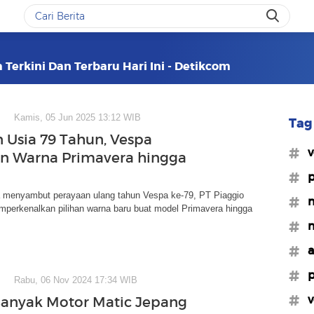
 Terkini Dan Terbaru Hari Ini - Detikcom
Kamis, 05 Jun 2025 13:12 WIB
Tag 
 Usia 79 Tahun, Vespa
#v
n Warna Primavera hingga
#p
 menyambut perayaan ulang tahun Vespa ke-79, PT Piaggio
#m
mperkenalkan pilihan warna baru buat model Primavera hingga
#m
#a
#p
Rabu, 06 Nov 2024 17:34 WIB
#v
anyak Motor Matic Jepang