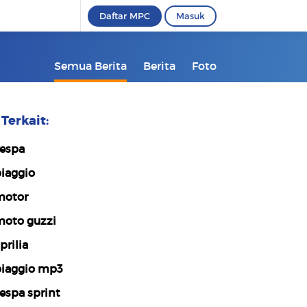
Daftar MPC
Masuk
Semua Berita
Berita
Foto
Terkait:
espa
iaggio
otor
oto guzzi
prilia
iaggio mp3
espa sprint