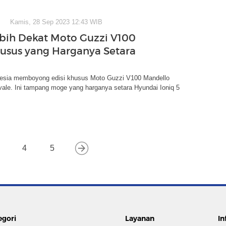
Kamis, 28 Sep 2023 12:43 WIB
ebih Dekat Moto Guzzi V100
husus yang Harganya Setara
nesia memboyong edisi khusus Moto Guzzi V100 Mandello
ale. Ini tampang moge yang harganya setara Hyundai Ioniq 5
4
5
egori
Layanan
In