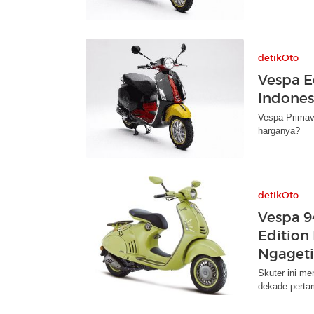
detikOto
Vespa E
Indones
Vespa Primave
harganya?
detikOto
Vespa 9
Edition
Ngageti
Skuter ini me
dekade perta