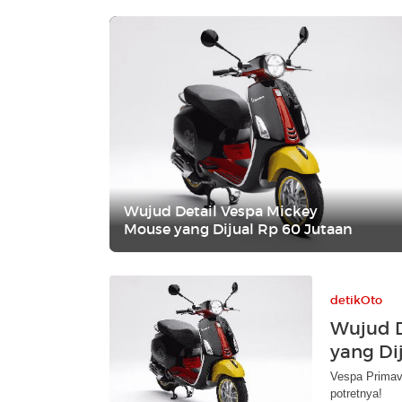
Wujud Detail Vespa Mickey
Mouse yang Dijual Rp 60 Jutaan
detikOto
Wujud D
yang Di
Vespa Primave
potretnya!