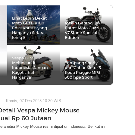
Lihat Lebih Dekat
Moto Guzzi V100
Makin Garang, Ini
Edisi Khusus yang
Potret Moto Guzzi
Harganya Setara
V7 Stone Special
Ioniq 5
Edition
Vespa GTV
Meluncur di
Tampang Sporty
Indonesia, Jangan
dan Gahar Motor 3
Kaget Lihat
Roda Piaggio MP3
Harganya
300 hpe Sport
Kamis, 07 Des 2023 10:30 WIB
etail Vespa Mickey Mouse
jual Rp 60 Jutaan
ra edisi Mickey Mouse resmi dijual di Indonesia. Berikut ini