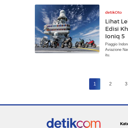
detikOto
Lihat L
Edisi K
Ioniq 5
Piaggio Indo
Aviazione Nav
itu.
1
2
3
Kat