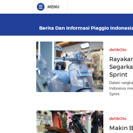
MENU
Berita Dan Informasi Piaggio Indonesia
detikOto
Rayakan
Segarka
Sprint
Dalam rangka
Indonesia me
Sprint.
detikOto
Makin B