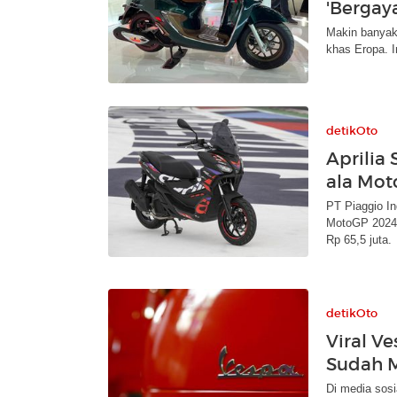
'Bergaya
Makin banyak
khas Eropa. I
detikOto
Aprilia
ala Mot
PT Piaggio In
MotoGP 2024.
Rp 65,5 juta.
detikOto
Viral V
Sudah M
Di media sos