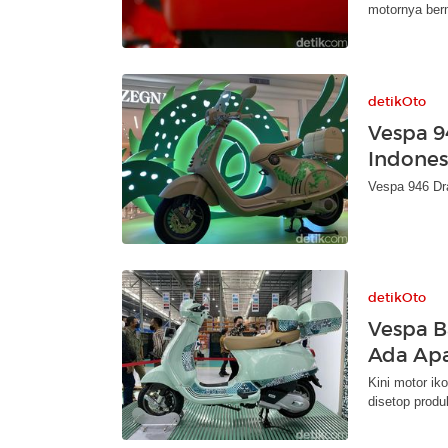
motornya berm
detikOto
Vespa 9
Indones
Vespa 946 Dra
detikOto
Vespa B
Ada Ap
Kini motor ik
disetop produ