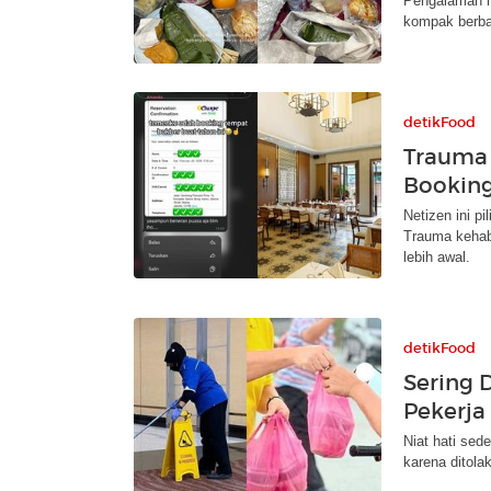
Pengalaman ha
kompak berba
detikFood
Trauma 
Booking
Netizen ini p
Trauma kehabi
lebih awal.
detikFood
Sering 
Pekerja
Niat hati sed
karena ditola