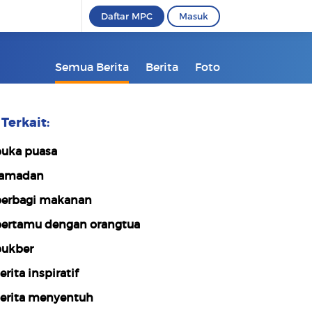
Daftar MPC
Masuk
Semua Berita
Berita
Foto
Terkait:
uka puasa
amadan
erbagi makanan
ertamu dengan orangtua
ukber
erita inspiratif
erita menyentuh