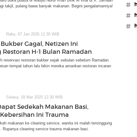
ru buka puasa di Masjid Nurul Iman Blok M viral di X. Jamaah
#h
gi takjil, pulang bawa banyak makanan. Begini pengalamannya!
#h
#h
Rabu, 07 Jan 2026 12:30 WIB
Bukber Gagal, Netizen Ini
 Restoran H-1 Bulan Ramadan
ilih reservasi restoran bukber sejak sebulan sebelum Ramadan.
san tempat tahun lalu bikin mereka amankan restoran incaran
Selasa, 18 Mar 2025 12:30 WIB
Dapat Sedekah Makanan Basi,
 Kebersihan Ini Trauma
ekah makanan ke cleaning service, wanita ini malah tersinggung
k. Rupanya cleaning service trauma makanan basi.