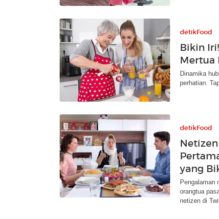
detikFood
Bikin Ir
Mertua 
Dinamika hub
perhatian. Ta
detikFood
Netize
Pertama
yang Bi
Pengalaman m
orangtua pasa
netizen di Twit