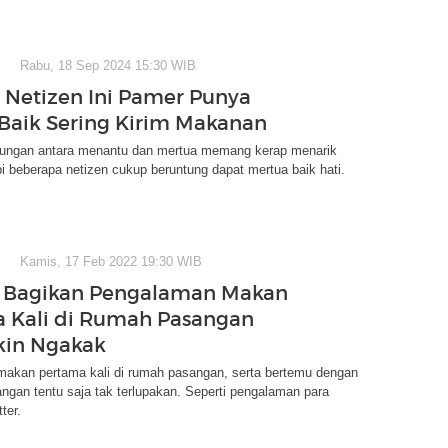
Rabu, 18 Sep 2024 15:30 WIB
i! Netizen Ini Pamer Punya
Baik Sering Kirim Makanan
ungan antara menantu dan mertua memang kerap menarik
pi beberapa netizen cukup beruntung dapat mertua baik hati.
Kamis, 17 Feb 2022 19:30 WIB
n Bagikan Pengalaman Makan
 Kali di Rumah Pasangan
kin Ngakak
akan pertama kali di rumah pasangan, serta bertemu dengan
ngan tentu saja tak terlupakan. Seperti pengalaman para
ter.