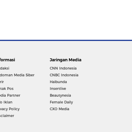
formasi
Jaringan Media
daksi
CNN Indonesia
doman Media Siber
CNBC Indonesia
rir
Haibunda
tak Pos
Insertlive
dia Partner
Beautynesia
fo Iklan
Female Daily
ivacy Policy
CXO Media
sclaimer