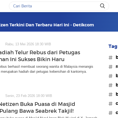
en Terkini Dan Terbaru Hari Ini - Detikcom
Rabu, 13 Mei 2026 18:30 WIB
Tag 
adiah Telur Rebus dari Petugas
#b
han Ini Sukses Bikin Haru
#r
 rebus berhasil membuat seorang wanita di Malaysia menangis
tu merupakan hadiah dari petugas kebersihan di kantornya.
#b
#b
#b
Senin, 23 Feb 2026 18:00 WIB
#c
Netizen Buka Puasa di Masjid
 Pulang Bawa Seabrek Takjil!
#c