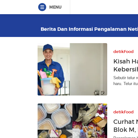
MENU
Berita Dan Informasi Pengalaman Netiz
detikFood
Kisah H
Kebersi
Sebutir telur
haru. Telur i
detikFood
Curhat 
Blok M,