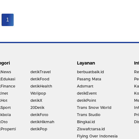
1
egori
Layanan
In
kNews
detikTravel
berbuatbaik.id
Re
kEdukasi
detikFood
Pasang Mata
Pe
kFinance
detikHealth
Adsmart
Ka
kInet
Wolipop
detikEvent
Ko
kHot
detikX
detikPoint
Me
kSport
20Detik
Trans Snow World
In
kbola
detikFoto
Trans Studio
Pr
kOto
detikHikmah
Bingkai.id
Di
kProperti
detikPop
Ziswafctarsa.id
Flying Over Indonesia