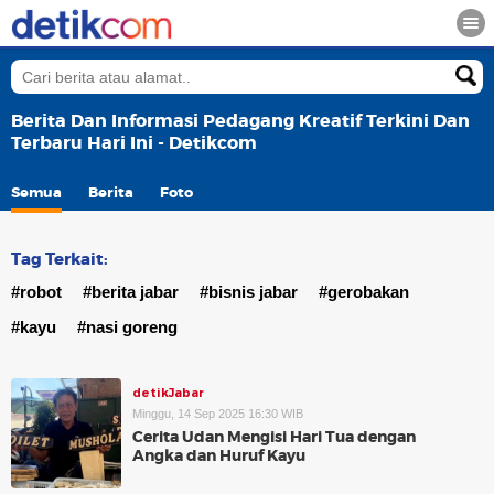
Berita Dan Informasi Pedagang Kreatif Terkini Dan
Terbaru Hari Ini - Detikcom
Semua
Berita
Foto
Tag Terkait:
#robot
#berita jabar
#bisnis jabar
#gerobakan
#kayu
#nasi goreng
detikJabar
Minggu, 14 Sep 2025 16:30 WIB
Cerita Udan Mengisi Hari Tua dengan
Angka dan Huruf Kayu