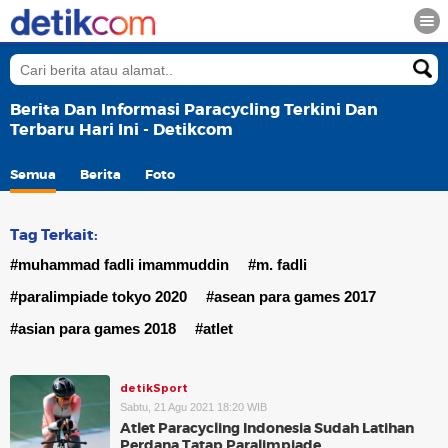
Berita Dan Informasi Paracycling Terkini Dan
Terbaru Hari Ini - Detikcom
Semua
Berita
Foto
Tag Terkait:
#muhammad fadli imammuddin
#m. fadli
#paralimpiade tokyo 2020
#asean para games 2017
#asian para games 2018
#atlet
detikSport
Sabtu, 21 Agu 2021 18:20 WIB
Atlet Paracycling Indonesia Sudah Latihan
Perdana Tatap Paralimpiade