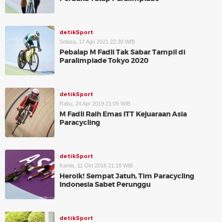
detikSport
Selasa, 17 Agu 2021 22:30 WIB
Pebalap M Fadli Tak Sabar Tampil di
Paralimpiade Tokyo 2020
detikSport
Rabu, 24 Apr 2019 21:05 WIB
M Fadli Raih Emas ITT Kejuaraan Asia
Paracycling
detikSport
Kamis, 11 Okt 2018 21:18 WIB
Heroik! Sempat Jatuh, Tim Paracycling
Indonesia Sabet Perunggu
detikSport