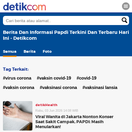
Berita Dan Informasi Papdi Terkini Dan Terbaru Hari
Ini - Detikcom
Semua
Berita
Foto
Tag Terkait:
#virus corona
#vaksin covid-19
#covid-19
#vaksin corona
#vaksinasi corona
#vaksinasi lansia
detikHealth
Rabu, 03 Jun 2026 14:08 WIB
Viral Wanita di Jakarta Nonton Konser
Saat Sakit Campak, PAPDI: Masih
Menularkan!