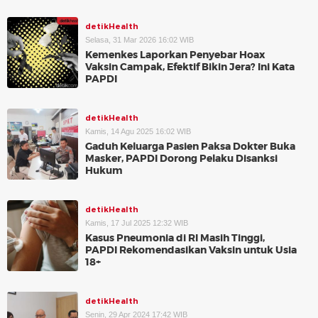
detikHealth
Selasa, 31 Mar 2026 16:02 WIB
Kemenkes Laporkan Penyebar Hoax
Vaksin Campak, Efektif Bikin Jera? Ini Kata
PAPDI
detikHealth
Kamis, 14 Agu 2025 16:02 WIB
Gaduh Keluarga Pasien Paksa Dokter Buka
Masker, PAPDI Dorong Pelaku Disanksi
Hukum
detikHealth
Kamis, 17 Jul 2025 12:32 WIB
Kasus Pneumonia di RI Masih Tinggi,
PAPDI Rekomendasikan Vaksin untuk Usia
18+
detikHealth
Senin, 29 Apr 2024 17:42 WIB