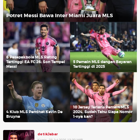
Potret Messi Bawa Inter Miami Juara MLS
6 Pesepakbola MLS Rating
Tertinggi EA FC 26: Son Tempel
5 Pemain MLS dengan Bayaran
Messi
Tertinggi di 2025
10 Jersey Terlaris Pemain MLS
4 Klub MLS Peminat Kevin De
2024, Sudah Tahu Siapa Nomor
Bruyne
1-nya kan?
detikJabar