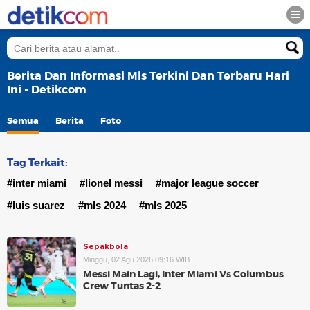
Berita Dan Informasi Mls Terkini Dan Terbaru Hari
Ini - Detikcom
Semua
Berita
Foto
Tag Terkait:
#inter miami
#lionel messi
#major league soccer
#luis suarez
#mls 2024
#mls 2025
Sepakbola
Minggu, 02 Agu 2026 09:16 WIB
Messi Main Lagi, Inter Miami Vs Columbus
Crew Tuntas 2-2