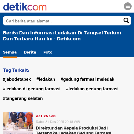
Berita Dan Informasi Ledakan Di Tangsel Terkini
Dan Terbaru Hari Ini - Detikcom
Semua
Berita
Foto
Tag Terkait:
#jabodetabek
#ledakan
#gedung farmasi meledak
#ledakan di gedung farmasi
#ledakan gedung farmasi
#tangerang selatan
detikNews
Rabu, 31 Des 2025 20:18 WIB
Direktur dan Kepala Produksi Jadi
Tersangka Ledakan Gedung Farmasi