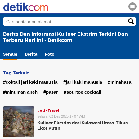
Berita Dan Informasi Kuliner Ekstrim Terkini Dan
Terbaru Hari Ini - Detikcom
Semua
Berita
Foto
Tag Terkait:
#coktail jari kaki manusia
#jari kaki manusia
#minahasa
#minuman aneh
#pasar
#sourtoe cocktail
detikTravel
Selasa, 02 Des 2025 17:07 WIB
Kuliner Ekstrim dari Sulawesi Utara: Tikus
Ekor Putih