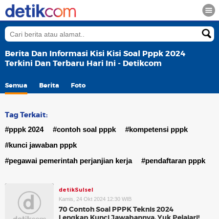
Berita Dan Informasi Kisi Kisi Soal Pppk 2024
Terkini Dan Terbaru Hari Ini - Detikcom
Semua
Berita
Foto
Tag Terkait:
#pppk 2024
#contoh soal pppk
#kompetensi pppk
#kunci jawaban pppk
#pegawai pemerintah perjanjian kerja
#pendaftaran pppk
detikSulsel
Kamis, 24 Okt 2024 12:30 WIB
70 Contoh Soal PPPK Teknis 2024
Lengkap Kunci Jawabannya, Yuk Pelajari!