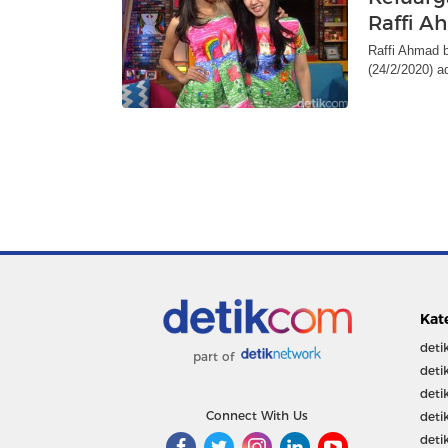
Raffi A
Raffi Ahmad ba
(24/2/2020) a
Kat
deti
part of
deti
deti
Connect With Us
deti
deti