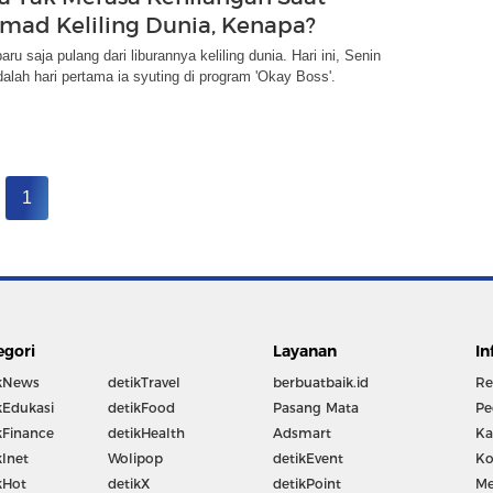
hmad Keliling Dunia, Kenapa?
ru saja pulang dari liburannya keliling dunia. Hari ini, Senin
dalah hari pertama ia syuting di program 'Okay Boss'.
1
egori
Layanan
In
kNews
detikTravel
berbuatbaik.id
Re
kEdukasi
detikFood
Pasang Mata
Pe
kFinance
detikHealth
Adsmart
Ka
kInet
Wolipop
detikEvent
Ko
kHot
detikX
detikPoint
Me