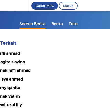
Daftar MPC
Masuk
Semua Berita
Berita
Foto
Terkait:
affi ahmad
agita slavina
nak raffi ahmad
isya ahmad
my qanita
nak yatim
sal-usul lily