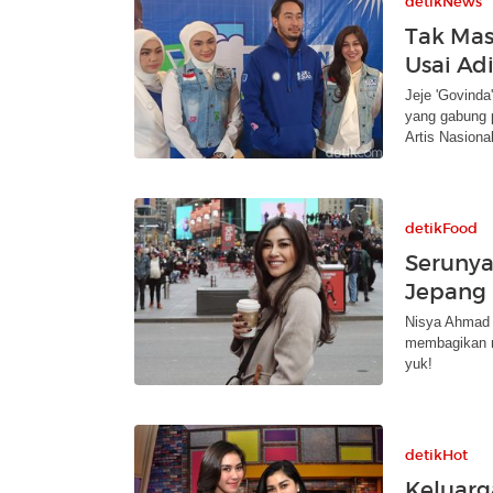
detikNews
Tak Masa
Usai Ad
Jeje 'Govinda
yang gabung p
Artis Nasional
detikFood
Serunya
Jepang 
Nisya Ahmad e
membagikan mo
yuk!
detikHot
Keluarg