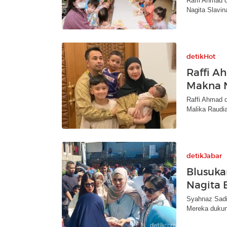
Raffi Ahmad d
Nagita Slavi
detikHot
Raffi A
Makna N
Raffi Ahmad 
Malika Raudia
detikJabar
Blusuka
Nagita 
Syahnaz Sadi
Mereka dukung