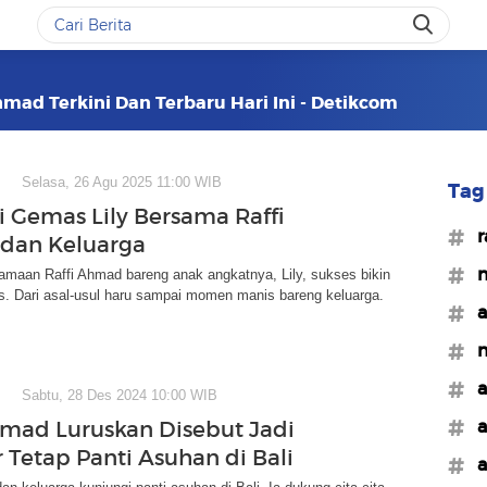
hmad Terkini Dan Terbaru Hari Ini - Detikcom
Selasa, 26 Agu 2025 11:00 WIB
Tag 
Si Gemas Lily Bersama Raffi
#r
dan Keluarga
#n
amaan Raffi Ahmad bareng anak angkatnya, Lily, sukses bikin
s. Dari asal-usul haru sampai momen manis bareng keluarga.
#a
#n
#a
Sabtu, 28 Des 2024 10:00 WIB
#a
hmad Luruskan Disebut Jadi
 Tetap Panti Asuhan di Bali
#a