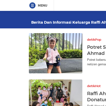
MENU
Berita Dan Informasi Keluarga Raffi A
detikPop
Potret 
Ahmad 
Potret kebers
netizen gema
detikHot
Raffi A
Donatur