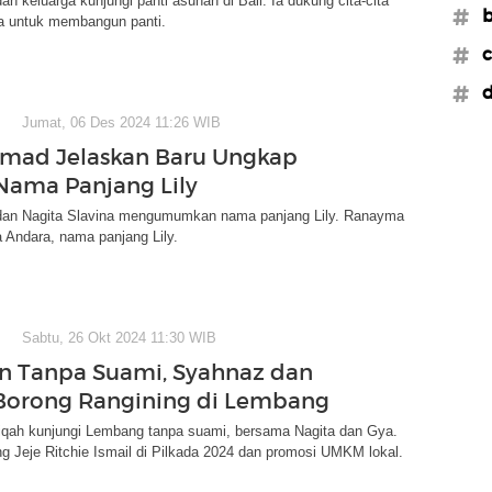
an keluarga kunjungi panti asuhan di Bali. Ia dukung cita-cita
#b
na untuk membangun panti.
#c
#d
Jumat, 06 Des 2024 11:26 WIB
hmad Jelaskan Baru Ungkap
ama Panjang Lily
dan Nagita Slavina mengumumkan nama panjang Lily. Ranayma
 Andara, nama panjang Lily.
Sabtu, 26 Okt 2024 11:30 WIB
n Tanpa Suami, Syahnaz dan
Borong Rangining di Lembang
qah kunjungi Lembang tanpa suami, bersama Nagita dan Gya.
 Jeje Ritchie Ismail di Pilkada 2024 dan promosi UMKM lokal.