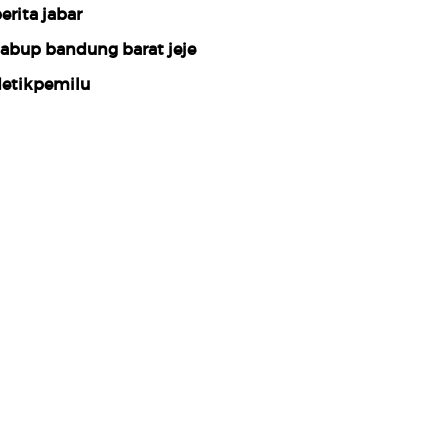
erita jabar
abup bandung barat jeje
etikpemilu