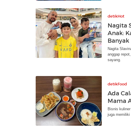
detikHot
Nagita 
Anak: K
Banyak
Nagita Slavi
anggap repot
sayang.
detikFood
Ada Cal
Mama A
Bisnis kuline
juga memiliki