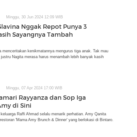
Minggu, 30 Jun 2024 12:09 WIB
Slavina Nggak Repot Punya 3
asih Sayangnya Tambah
na menceritakan kenikmatannya mengurus tiga anak. Tak mau
, justru Nagita merasa harus menambah lebih banyak kasih
Minggu, 07 Apr 2024 17:00 WIB
amari Rayyanza dan Sop Iga
my di Sini
r keluarga Raffi Ahmad selalu menarik perhatian. Amy Qanita
 restoran 'Mama Amy Brunch & Dinner' yang berlokasi di Bintaro.