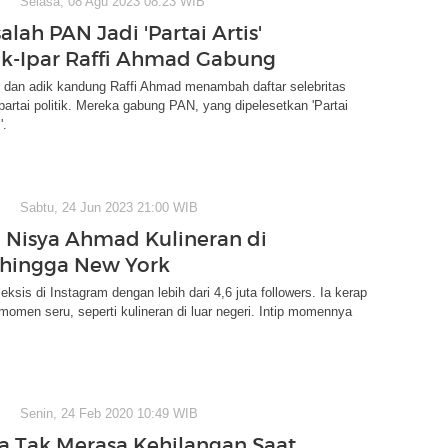
Selasa, 08 Agu 2023 08:23 WIB
lah PAN Jadi 'Partai Artis'
ik-Ipar Raffi Ahmad Gabung
' dan adik kandung Raffi Ahmad menambah daftar selebritas
artai politik. Mereka gabung PAN, yang dipelesetkan 'Partai
'.
Sabtu, 24 Jun 2023 21:00 WIB
 Nisya Ahmad Kulineran di
hingga New York
ksis di Instagram dengan lebih dari 4,6 juta followers. Ia kerap
men seru, seperti kulineran di luar negeri. Intip momennya
Senin, 24 Feb 2020 10:49 WIB
a Tak Merasa Kehilangan Saat