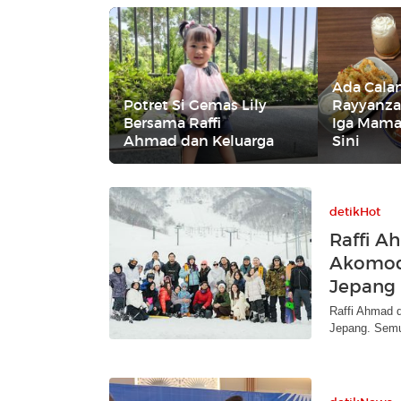
Ada Cala
Potret Si Gemas Lily
Rayyanza
Bersama Raffi
Iga Mama
Ahmad dan Keluarga
Sini
detikHot
Raffi A
Akomoda
Jepang
Raffi Ahmad d
Jepang. Semu