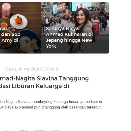
mari
Serunya Nisya
 dan Sop
Ahmad Kulineran di
 Amy di
Jepang hingga New
York
Sabtu, 16 Mar 2024 05:35 WIB
hmad-Nagita Slavina Tanggung
si Liburan Keluarga di
an Nagita Slavina memboyong keluarga besarnya berlibur di
a biaya akomodasi pun ditanggung oleh pasangan tersebut.