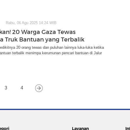
Rabu, 06 Agu 2025 14:24 WIB
an! 20 Warga Gaza Tewas
a Truk Bantuan yang Terbalik
dikitnya 20 orang tewas dan puluhan lainnya luka-luka ketika
antuan terbalik menimpa kerumunan pencari bantuan di Jalur
3
4
egori
Layanan
In