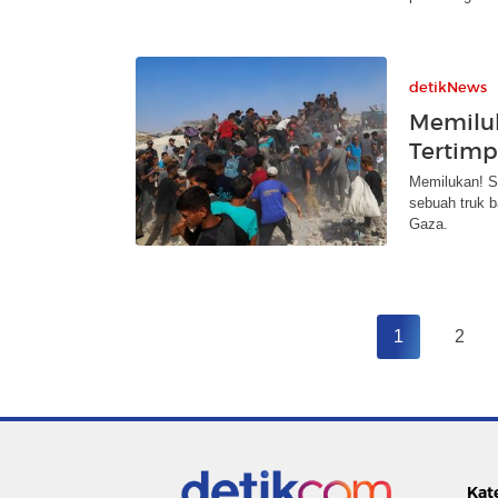
detikNews
Memiluk
Tertimp
Memilukan! Se
sebuah truk b
Gaza.
1
2
Kat