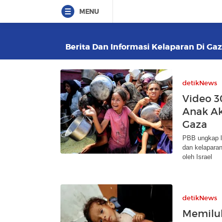
MENU
Berita Dan Informasi Kelaparan Di Gaz
detikNews
Video 3
Anak Ak
Gaza
PBB ungkap la
dan kelaparan
oleh Israel
detikNews
Memiluk