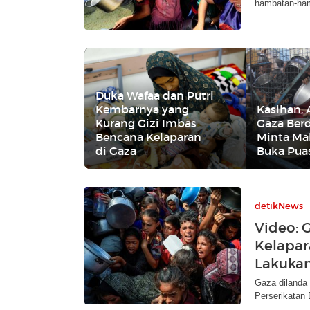
hambatan-hamb
Duka Wafaa dan Putri
Kembarnya yang
Kasihan,
Kurang Gizi Imbas
Gaza Ber
Bencana Kelaparan
Minta Ma
di Gaza
Buka Pua
detikNews
Video: 
Kelapar
Lakukan
Gaza dilanda
Perserikatan