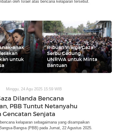
atan oleh Israel atas bencana kelaparan tersebut.
 Anak-anak
Ribuan Warga Gaza
desakan
Serbu Gedung
kan untuk
UNRWA untuk Minta
sa
Bantuan
Minggu, 24 Agu 2025 15:59 WIB
Gaza Dilanda Bencana
an, PBB Tuntut Netanyahu
 Gencatan Senjata
 bencana kelaparan sebagaimana yang disampaikan
 Bangsa-Bangsa (PBB) pada Jumat, 22 Agustus 2025.