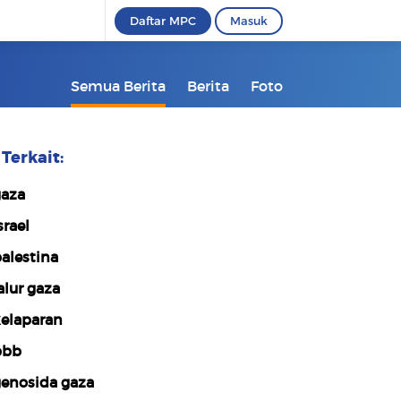
Daftar MPC
Masuk
Semua Berita
Berita
Foto
Terkait:
aza
srael
alestina
alur gaza
elaparan
pbb
enosida gaza