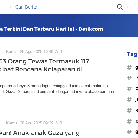
a Terkini Dan Terbaru Hari Ini - Detikcom
Kamis, 28 Agu 2025 10:49 WIB
Tag 
03 Orang Tewas Termasuk 117
#g
ibat Bencana Kelaparan di
#i
poran adanya 3 orang lagi meninggal dunia akibat malnutrisi
#p
 di Gaza. Situasi ini diperparah dengan adanya blokade bantuan
#j
#k
#
Kamis, 28 Agu 2025 09:29 WIB
#g
an! Anak-anak Gaza yang