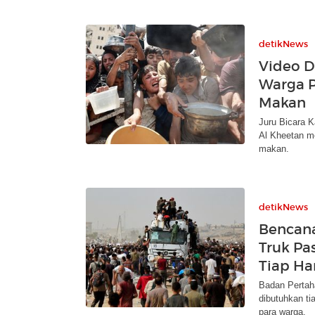
detikNews
Video D
Warga P
Makan
Juru Bicara 
Al Kheetan m
makan.
detikNews
Bencana
Truk Pa
Tiap Ha
Badan Pertah
dibutuhkan t
para warga.