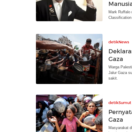
Manusi
Mark Ruffalo
Classificatio
detikNews
Deklara
Gaza
Warga Palest
Jalur Gaza s
sakit.
detikSumut
Pernyat
Gaza
Masyarakat d