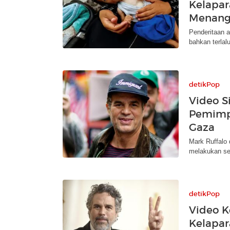
Kelapar
Menang
Penderitaan 
bahkan terlal
detikPop
Video S
Pemimpi
Gaza
Mark Ruffalo
melakukan ses
detikPop
Video K
Kelapar