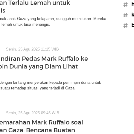
an Terlalu Lemah untuk
#
is
#k
anak-anak Gaza yang kelaparan, sungguh memilukan. Mereka
u lemah untuk bisa menangis.
#b
Senin, 25 Agu 2025 11:15 WIB
indiran Pedas Mark Ruffalo ke
n Dunia yang Diam Lihat
 dengan lantang menyerukan kepada pemimpin dunia untuk
uatu terhadap situasi yang terjadi di Gaza.
Senin, 25 Agu 2025 09:45 WIB
emarahan Mark Ruffalo soal
an Gaza: Bencana Buatan