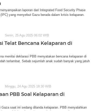
a
 menyampaikan laporan dari Integrated Food Security Phase
n (IPC) yang menyebut Gaza berada dalam krisis kelaparan.
Senin, 25 Agu 2025 06:02 WIB
si Telat Bencana Kelaparan di
ina menilai deklarasi PBB menyatakan bencana kelaparan di
udah terlambat. Sebab sejumlah anak sudah banyak yang jatuh
Minggu, 24 Agu 2025 18:30 WIB
aan PBB Soal Kelaparan di
i Gaza saat ini sedang dilanda kelaparan. PBB menyalahkan