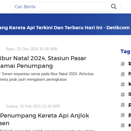
g Kereta Api Terkini Dan Terbaru Hari Ini - Detikcom
Rabu, 25 Des 2024 16:48 WIB
Tag 
ibur Natal 2024, Stasiun Pasar
#b
Ramai Penumpang
#h
 Senen terpantau ramai pada libur Natal 2024. Aktivitas
reta jarak jauh mengalami peningkatan.
#k
#l
#p
Selasa, 02 Feb 2021 21:44 WIB
#p
Penumpang Kereta Api Anjlok
rsen
#s