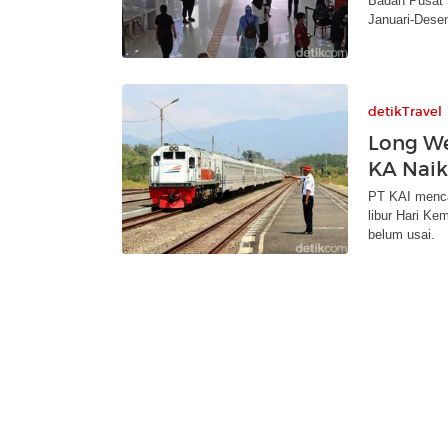
Badan Pusat 
Januari-Desem
detikTravel
Long W
KA Naik
PT KAI mencat
libur Hari K
belum usai.