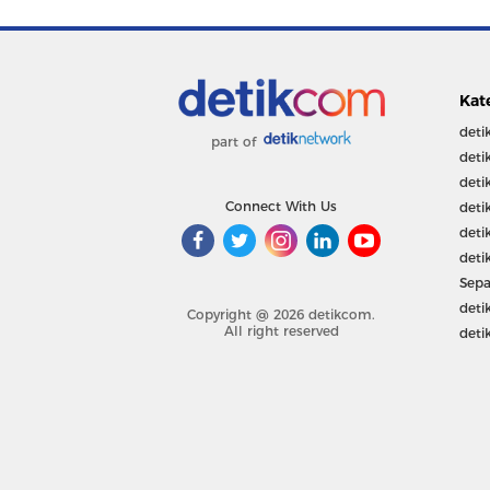
Kat
deti
part of
deti
deti
Connect With Us
deti
deti
deti
Sepa
deti
Copyright @ 2026 detikcom.
All right reserved
deti