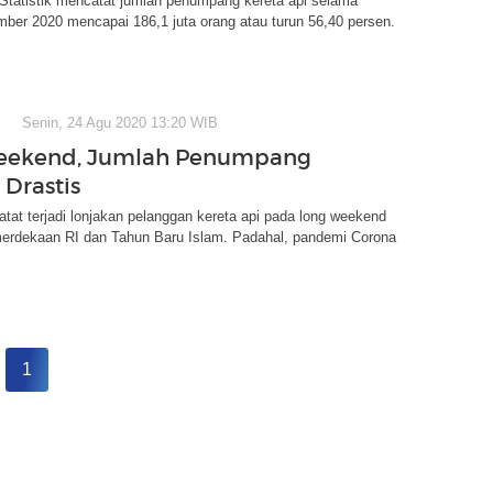
Statistik mencatat jumlah penumpang kereta api selama
ber 2020 mencapai 186,1 juta orang atau turun 56,40 persen.
Senin, 24 Agu 2020 13:20 WIB
eekend, Jumlah Penumpang
 Drastis
at terjadi lonjakan pelanggan kereta api pada long weekend
emerdekaan RI dan Tahun Baru Islam. Padahal, pandemi Corona
1