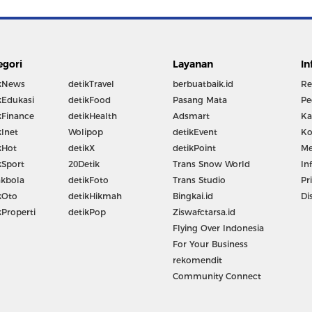
egori
Layanan
In
kNews
detikTravel
berbuatbaik.id
Re
kEdukasi
detikFood
Pasang Mata
Pe
kFinance
detikHealth
Adsmart
Ka
kInet
Wolipop
detikEvent
Ko
kHot
detikX
detikPoint
Me
kSport
20Detik
Trans Snow World
In
kbola
detikFoto
Trans Studio
Pr
kOto
detikHikmah
Bingkai.id
Di
kProperti
detikPop
Ziswafctarsa.id
Flying Over Indonesia
For Your Business
rekomendit
Community Connect