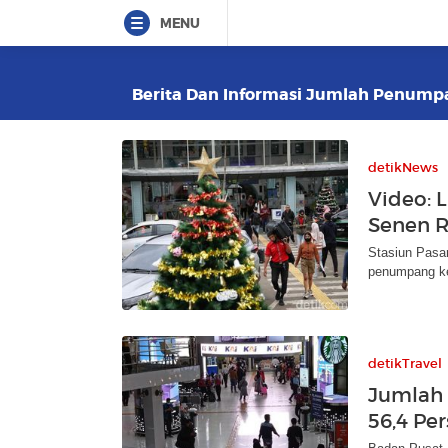
MENU
Berita Dan Informasi Jumlah Penumpan
detikNews
Video: L
Senen 
Stasiun Pasar
penumpang ke
detikTravel
Jumlah 
56,4 Pe