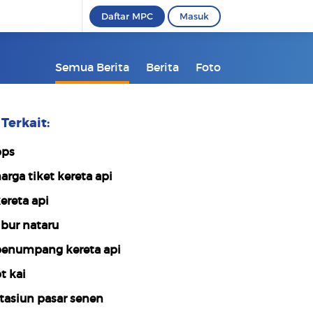
Daftar MPC
Masuk
Semua Berita
Berita
Foto
Terkait:
ps
arga tiket kereta api
ereta api
ibur nataru
enumpang kereta api
t kai
tasiun pasar senen