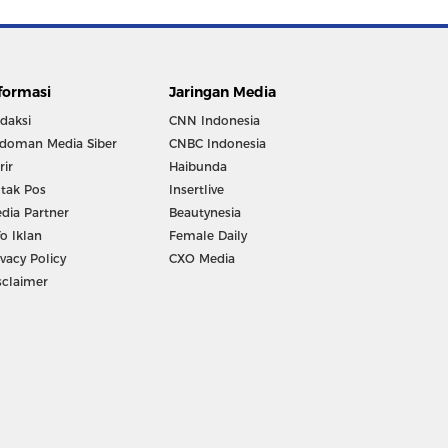
formasi
Jaringan Media
daksi
CNN Indonesia
doman Media Siber
CNBC Indonesia
rir
Haibunda
tak Pos
Insertlive
dia Partner
Beautynesia
fo Iklan
Female Daily
ivacy Policy
CXO Media
sclaimer