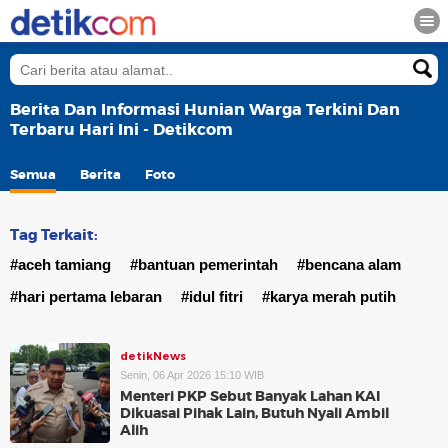
Berita Dan Informasi Hunian Warga Terkini Dan
Terbaru Hari Ini - Detikcom
Semua
Berita
Foto
Tag Terkait:
#aceh tamiang
#bantuan pemerintah
#bencana alam
#hari pertama lebaran
#idul fitri
#karya merah putih
detikNews
Senin, 06 Apr 2026 15:10 WIB
Menteri PKP Sebut Banyak Lahan KAI
Dikuasai Pihak Lain, Butuh Nyali Ambil
Alih