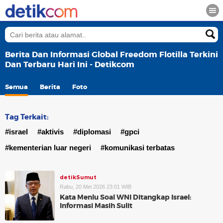
Berita Dan Informasi Global Freedom Flotilla Terkini
Dan Terbaru Hari Ini - Detikcom
Semua
Berita
Foto
Tag Terkait:
#israel
#aktivis
#diplomasi
#gpci
#kementerian luar negeri
#komunikasi terbatas
detikSumut
Rabu, 20 Mei 2026 23:01 WIB
Kata Menlu Soal WNI Ditangkap Israel:
Informasi Masih Sulit