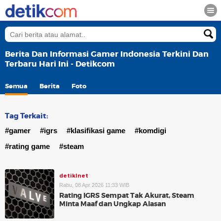
Berita Dan Informasi Gamer Indonesia Terkini Dan
Terbaru Hari Ini - Detikcom
Semua
Berita
Foto
Tag Terkait:
#gamer
#igrs
#klasifikasi game
#komdigi
#rating game
#steam
detikInet
Rabu, 08 Apr 2026 11:33 WIB
Rating IGRS Sempat Tak Akurat, Steam
Minta Maaf dan Ungkap Alasan