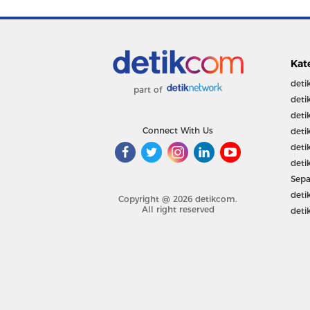
Kat
deti
part of
deti
deti
Connect With Us
deti
deti
deti
Sepa
deti
Copyright @ 2026 detikcom.
All right reserved
deti