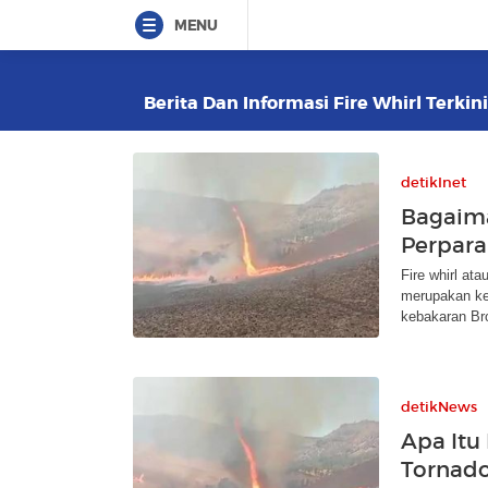
MENU
Berita Dan Informasi Fire Whirl Terkin
detikInet
Bagaima
Perpara
Fire whirl at
merupakan ke
kebakaran Br
detikNews
Apa Itu
Tornado