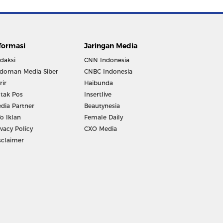
formasi
Jaringan Media
daksi
CNN Indonesia
doman Media Siber
CNBC Indonesia
rir
Haibunda
tak Pos
Insertlive
dia Partner
Beautynesia
fo Iklan
Female Daily
ivacy Policy
CXO Media
sclaimer