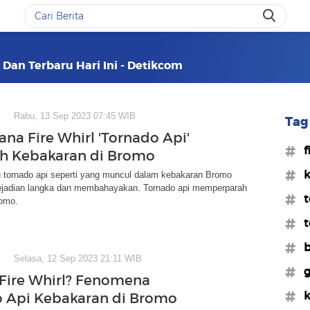
i Dan Terbaru Hari Ini - Detikcom
Rabu, 13 Sep 2023 07:45 WIB
Tag 
na Fire Whirl 'Tornado Api'
#f
h Kebakaran di Bromo
#k
au tornado api seperti yang muncul dalam kebakaran Bromo
jadian langka dan membahayakan. Tornado api memperparah
#t
omo.
#t
#
Selasa, 12 Sep 2023 21:11 WIB
#g
 Fire Whirl? Fenomena
#k
 Api Kebakaran di Bromo