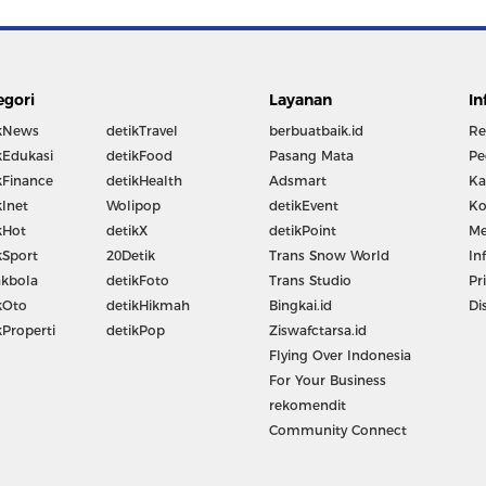
egori
Layanan
In
kNews
detikTravel
berbuatbaik.id
Re
kEdukasi
detikFood
Pasang Mata
Pe
kFinance
detikHealth
Adsmart
Ka
kInet
Wolipop
detikEvent
Ko
kHot
detikX
detikPoint
Me
kSport
20Detik
Trans Snow World
In
kbola
detikFoto
Trans Studio
Pr
kOto
detikHikmah
Bingkai.id
Di
kProperti
detikPop
Ziswafctarsa.id
Flying Over Indonesia
For Your Business
rekomendit
Community Connect