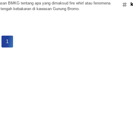
asan BMKG tentang apa yang dimaksud fire whirl atau fenomena
#k
di tengah kebakaran di kawasan Gunung Bromo.
1