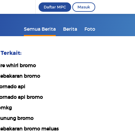
Daftar MPC
Masuk
Semua Berita
Berita
Foto
Terkait:
ire whirl bromo
ebakaran bromo
ornado api
ornado api bromo
bmkg
unung bromo
ebakaran bromo meluas