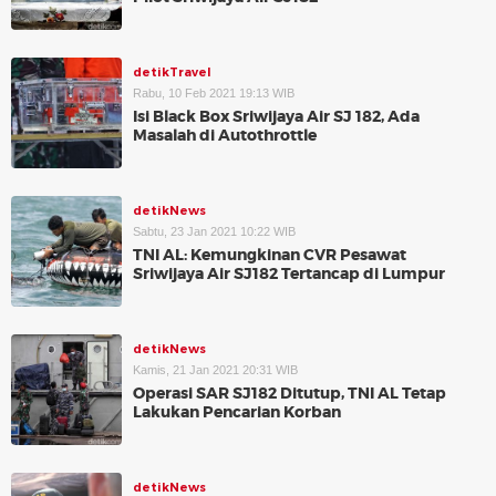
detikTravel
Rabu, 10 Feb 2021 19:13 WIB
Isi Black Box Sriwijaya Air SJ 182, Ada
Masalah di Autothrottle
detikNews
Sabtu, 23 Jan 2021 10:22 WIB
TNI AL: Kemungkinan CVR Pesawat
Sriwijaya Air SJ182 Tertancap di Lumpur
detikNews
Kamis, 21 Jan 2021 20:31 WIB
Operasi SAR SJ182 Ditutup, TNI AL Tetap
Lakukan Pencarian Korban
detikNews