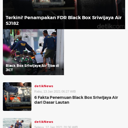
Terkini! Penampakan FDR Black Box Sriwijaya Air
SJ182
Black Box Sriwijaya Air Tiba di
JICT
detikNews
Rabu, 13 Jan 2021 06:27 WIB
6 Fakta Penemuan Black Box Sriwijaya Air
dari Dasar Lautan
detikNews
Selasa, 12 Jan 2021 20:36 WIB