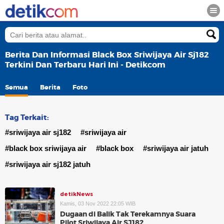
Berita Dan Informasi Black Box Sriwijaya Air Sj182
Terkini Dan Terbaru Hari Ini - Detikcom
Semua
Berita
Foto
Tag Terkait:
#sriwijaya air sj182
#sriwijaya air
#black box sriwijaya air
#black box
#sriwijaya air jatuh
#sriwijaya air sj182 jatuh
detikNews
Kamis, 03 Nov 2022 22:05 WIB
Dugaan di Balik Tak Terekamnya Suara
Pilot Sriwijaya Air SJ182