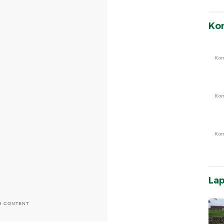
Ko
Ko
Ko
Ko
La
H CONTENT