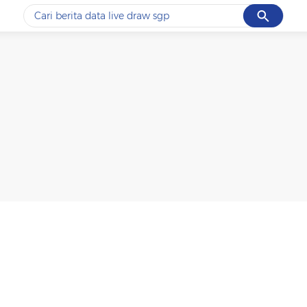
Cancel
Yang sedang ramai dicari
#1
data live draw sgp
#2
kebakaran
#3
prabowo
#4
iran
#5
gempa hari ini
Promoted
Terakhir yang dicari
Loading...