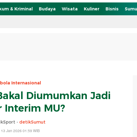
kum & Kriminal
Budaya
Wisata
Kuliner
Bisnis
Sumu
bola Internasional
 Bakal Diumumkan Jadi
 Interim MU?
ikSport -
detikSumut
 13 Jan 2026 01:59 WIB