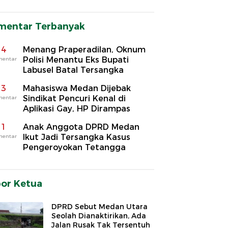
mentar Terbanyak
4
Menang Praperadilan, Oknum
Polisi Menantu Eks Bupati
mentar
Labusel Batal Tersangka
3
Mahasiswa Medan Dijebak
Sindikat Pencuri Kenal di
mentar
Aplikasi Gay, HP Dirampas
1
Anak Anggota DPRD Medan
Ikut Jadi Tersangka Kasus
mentar
Pengeroyokan Tetangga
por Ketua
DPRD Sebut Medan Utara
Seolah Dianaktirikan, Ada
Jalan Rusak Tak Tersentuh