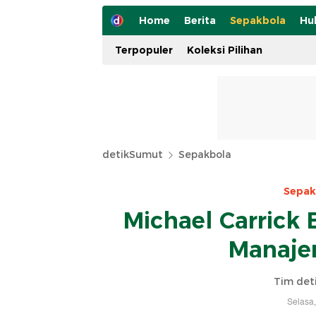
Home
Berita
Sepakbola
Hu
Terpopuler
Koleksi Pilihan
detikSumut
Sepakbola
Sepak
Michael Carrick
Manajer
Tim det
Selasa,