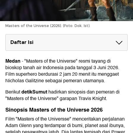
Masters of the Universe (2026). (Foto: Dok. Ist).
Daftar Isi
Sinopsis Masters of the Universe 2026
Medan
-
"Masters of the Universe" resmi tayang di
Pemeran di Masters of the Universe 2026
bioskop tanah air Indonesia pada tanggal 3 Juni 2026.
Film superhero berdurasi 2 jam 20 menit itu menggaet
Nicholas Galitzine sebagai pemeran utamanya.
detikSumut
Berikut
hadirkan sinopsis dan pemeran di
"Masters of the Universe" garapan Travis Knight.
Sinopsis Masters of the Universe 2026
Film "Masters of the Universse" menceritakan perjalanan
Adam Glenn yang terdampar di bumi, planet asal ibunya,
setelah pesawatnya jatuh. Dia lantas terpisah dari Power