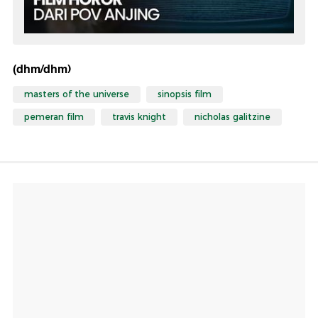
(dhm/dhm)
masters of the universe
sinopsis film
pemeran film
travis knight
nicholas galitzine