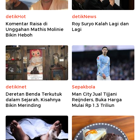
detikHot
detikNews
Komentar Raisa di
Roy Suryo Kalah Lagi dan
Unggahan Mathis Molinie
Lagi
Bikin Heboh
detikInet
Sepakbola
Deretan Benda Terkutuk
Man City Jual Tijjani
dalam Sejarah, Kisahnya
Reijnders, Buka Harga
Bikin Merinding
Mulai Rp 1,3 Triliun