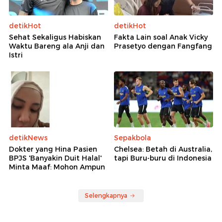
detikHot
detikHot
Sehat Sekaligus Habiskan
Fakta Lain soal Anak Vicky
Waktu Bareng ala Anji dan
Prasetyo dengan Fangfang
Istri
detikNews
Sepakbola
Dokter yang Hina Pasien
Chelsea: Betah di Australia,
BPJS 'Banyakin Duit Halal'
tapi Buru-buru di Indonesia
Minta Maaf: Mohon Ampun
Selengkapnya