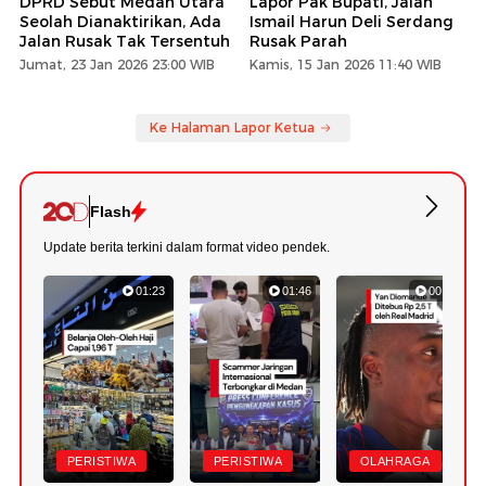
DPRD Sebut Medan Utara
Lapor Pak Bupati, Jalan
Seolah Dianaktirikan, Ada
Ismail Harun Deli Serdang
Jalan Rusak Tak Tersentuh
Rusak Parah
Jumat, 23 Jan 2026 23:00 WIB
Kamis, 15 Jan 2026 11:40 WIB
Ke Halaman Lapor Ketua
Flash
Update berita terkini dalam format video pendek.
01:23
01:46
00:43
PERISTIWA
PERISTIWA
OLAHRAGA