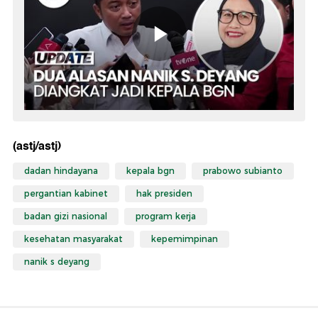
(astj/astj)
dadan hindayana
kepala bgn
prabowo subianto
pergantian kabinet
hak presiden
badan gizi nasional
program kerja
kesehatan masyarakat
kepemimpinan
nanik s deyang