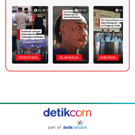
01:46
00:43
01:20
PERISTIWA
OLAHRAGA
HIBURAN
part of