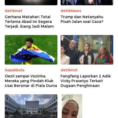
detikInet
detikNews
Gerhana Matahari Total
Trump dan Netanyahu
Terlama Abad Ini Segera
Pisah Jalan soal Gaza?
Terjadi, Siang Jadi Malam
Sepakbola
detikHot
Oezil sampai Vozinha,
Fangfang Laporkan 2 Adik
Mereka yang Pindah Klub
Vicky Prasetyo Terkait
Usai Bersinar di Piala Dunia
Dugaan Penghinaan