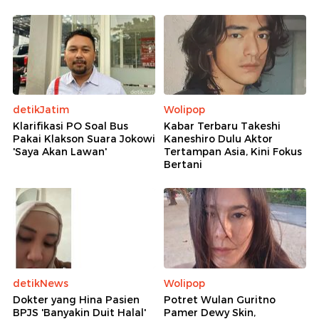
detikJatim
Wolipop
Klarifikasi PO Soal Bus
Kabar Terbaru Takeshi
Pakai Klakson Suara Jokowi
Kaneshiro Dulu Aktor
'Saya Akan Lawan'
Tertampan Asia, Kini Fokus
Bertani
detikNews
Wolipop
Dokter yang Hina Pasien
Potret Wulan Guritno
BPJS 'Banyakin Duit Halal'
Pamer Dewy Skin,