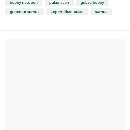
bobby nasution
pulau aceh
gubsu bobby
gubernur sumut
kepemilikan pulau
sumut