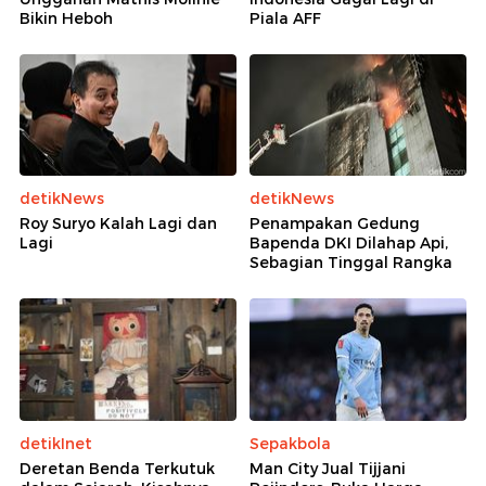
Bikin Heboh
Piala AFF
detikNews
detikNews
Roy Suryo Kalah Lagi dan
Penampakan Gedung
Lagi
Bapenda DKI Dilahap Api,
Sebagian Tinggal Rangka
detikInet
Sepakbola
Deretan Benda Terkutuk
Man City Jual Tijjani