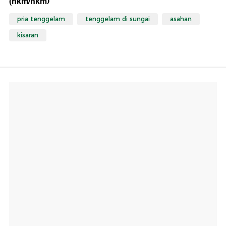
(nkm/nkm)
pria tenggelam
tenggelam di sungai
asahan
kisaran