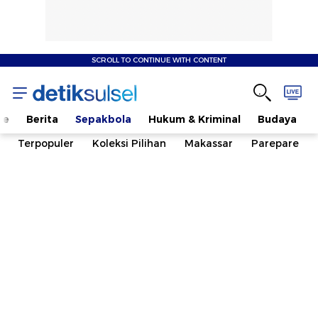
SCROLL TO CONTINUE WITH CONTENT
me
Berita
Sepakbola
Hukum & Kriminal
Budaya
Terpopuler
Koleksi Pilihan
Makassar
Parepare