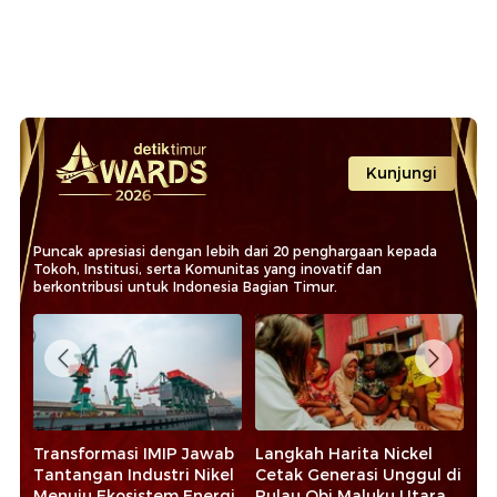
Kunjungi
Puncak apresiasi dengan lebih dari 20 penghargaan kepada
Tokoh, Institusi, serta Komunitas yang inovatif dan
berkontribusi untuk Indonesia Bagian Timur.
t
Transformasi IMIP Jawab
Langkah Harita Nickel
La
Tantangan Industri Nikel
Cetak Generasi Unggul di
Pe
Menuju Ekosistem Energi
Pulau Obi Maluku Utara
Pe