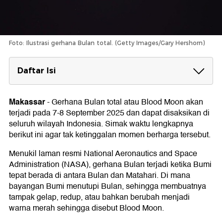
Foto: Ilustrasi gerhana Bulan total. (Getty Images/Gary Hershorn)
Daftar Isi
Jadwal Gerhana Bulan di Seluruh Indonesia
Makassar
-
Gerhana Bulan total atau Blood Moon akan
Lokasi Pemantauan Gerhana Bulan Total
terjadi pada 7-8 September 2025 dan dapat disaksikan di
1. Stasiun Meteorologi Komodo Labuan Bajo
seluruh wilayah Indonesia. Simak waktu lengkapnya
2. BMKG Pemerintah Kota Banjarbaru
berikut ini agar tak ketinggalan momen berharga tersebut.
Link Live Streaming Gerhana Bulan Total
Menukil laman resmi National Aeronautics and Space
Administration (NASA), gerhana Bulan terjadi ketika Bumi
tepat berada di antara Bulan dan Matahari. Di mana
bayangan Bumi menutupi Bulan, sehingga membuatnya
tampak gelap, redup, atau bahkan berubah menjadi
warna merah sehingga disebut Blood Moon.