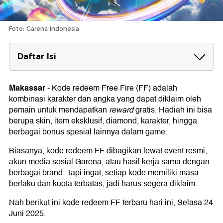
Foto: Garena Indonesia
Daftar Isi
Daftar Kode Redeem FF Selasa 24 Juni
2025
Makassar
-
Kode redeem Free Fire (FF) adalah
kombinasi karakter dan angka yang dapat diklaim oleh
Cara Redeem Kode FF
pemain untuk mendapatkan
reward
gratis. Hadiah ini bisa
Ketentuan Kode Redeem FF
berupa skin, item eksklusif, diamond, karakter, hingga
berbagai bonus spesial lainnya dalam game.
Biasanya, kode redeem FF dibagikan lewat event resmi,
akun media sosial Garena, atau hasil kerja sama dengan
berbagai brand. Tapi ingat, setiap kode memiliki masa
berlaku dan kuota terbatas, jadi harus segera diklaim.
Nah berikut ini kode redeem FF terbaru hari ini, Selasa 24
Juni 2025.