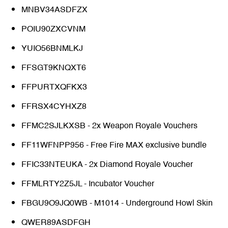
MNBV34ASDFZX
POIU90ZXCVNM
YUIO56BNMLKJ
FFSGT9KNQXT6
FFPURTXQFKX3
FFRSX4CYHXZ8
FFMC2SJLKXSB - 2x Weapon Royale Vouchers
FF11WFNPP956 - Free Fire MAX exclusive bundle
FFIC33NTEUKA - 2x Diamond Royale Voucher
FFMLRTY2Z5JL - Incubator Voucher
FBGU9O9JQ0WB - M1014 - Underground Howl Skin
QWER89ASDFGH