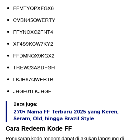
FFMTYQPXFGX6
CVBN45QWERTY
FFYNCXG2FNT4
XF4S9KCW7KY2
FFDMNQX9KGX2
TREW23ASDFGH
LKJH67QWERTB
JHGF01LKJHGF
Baca juga:
270+ Nama FF Terbaru 2025 yang Keren,
Seram, Old, hingga Brazil Style
Cara Redeem Kode FF
Penukaran kode redeem dapat dilakukan langsung di