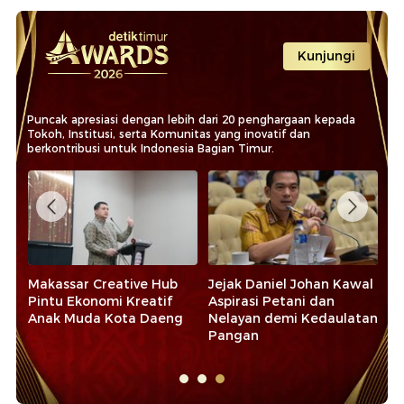
Kunjungi
Puncak apresiasi dengan lebih dari 20 penghargaan kepada
Tokoh, Institusi, serta Komunitas yang inovatif dan
berkontribusi untuk Indonesia Bagian Timur.
o
Makassar Creative Hub
Jejak Daniel Johan Kawal
Su
Pintu Ekonomi Kreatif
Aspirasi Petani dan
Pr
Anak Muda Kota Daeng
Nelayan demi Kedaulatan
Pe
Pangan
Pa