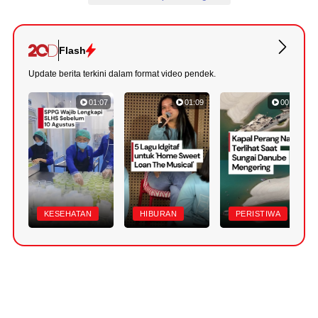
Flash
Update berita terkini dalam format video pendek.
01:07
01:09
00:50
KESEHATAN
HIBURAN
PERISTIWA