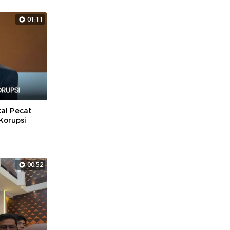
01:11
al Pecat
Korupsi
00:52