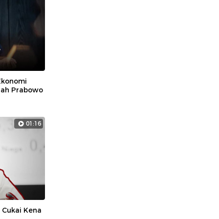
 Ekonomi
iah Prabowo
01:16
 Cukai Kena