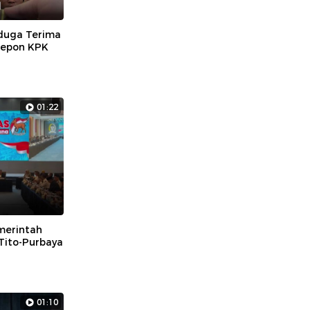
duga Terima
elepon KPK
01:22
merintah
Tito-Purbaya
01:10