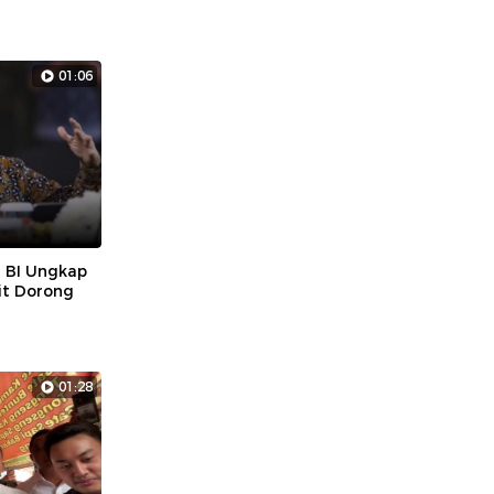
01:06
r BI Ungkap
it Dorong
01:28