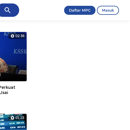
ancel
Daftar MPC
Masuk
02:36
Perkuat
Usai
01:15