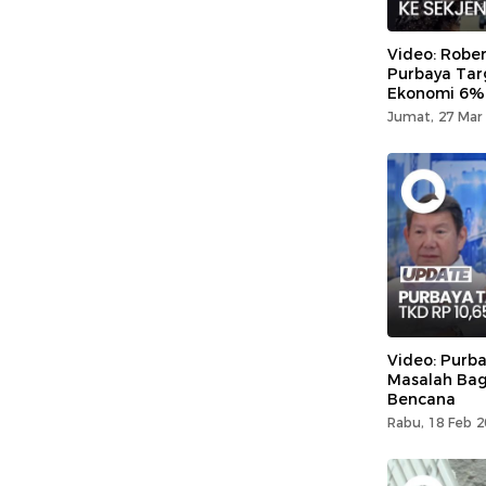
Video: Robe
Purbaya Ta
Ekonomi 6%
Jumat, 27 Mar 
Video: Purb
Masalah Bag
Bencana
Rabu, 18 Feb 2