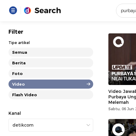
Yang se
Filter
Loading..
Tipe artikel
Semua
Promot
Berita
Foto
Terakhir
Loading...
Video
Video: Jawa
Flash Video
Purbaya Ung
Melemah
Sabtu, 06 Jun 
Kanal