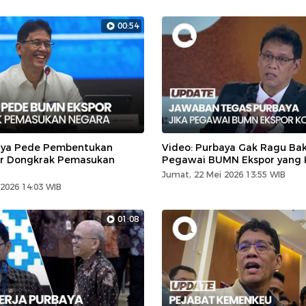
00:54
aya Pede Pembentukan
Video: Purbaya Gak Ragu Bak
r Dongkrak Pemasukan
Pegawai BUMN Ekspor yang 
Jumat, 22 Mei 2026 13:55 WIB
2026 14:03 WIB
01:08