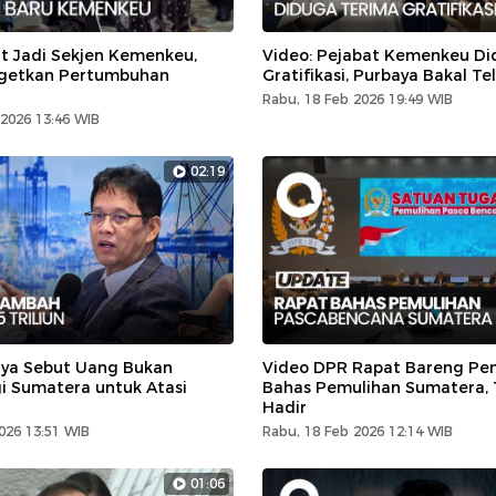
rt Jadi Sekjen Kemenkeu,
Video: Pejabat Kemenkeu Di
rgetkan Pertumbuhan
Gratifikasi, Purbaya Bakal T
Rabu, 18 Feb 2026 19:49 WIB
2026 13:46 WIB
02:19
aya Sebut Uang Bukan
Video DPR Rapat Bareng Pe
i Sumatera untuk Atasi
Bahas Pemulihan Sumatera, 
Hadir
026 13:51 WIB
Rabu, 18 Feb 2026 12:14 WIB
01:06